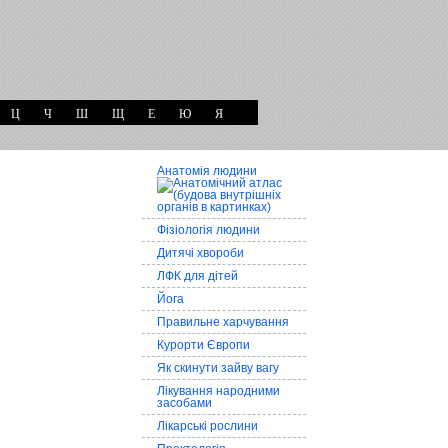
Ц
Ч
Ш
Щ
Е
Ю
Я
Анатомія людини
Фізіологія людини
Дитячі хвороби
ЛФК для дітей
Йога
Правильне харчування
Курорти Європи
Як скинути зайву вагу
Лікування народними
засобами
Лікарські рослини