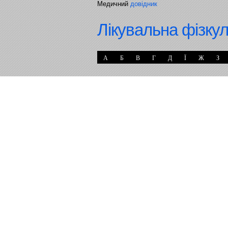
Медичний
довідник
Лікувальна фізку
А
Б
В
Г
Д
Ї
Ж
З