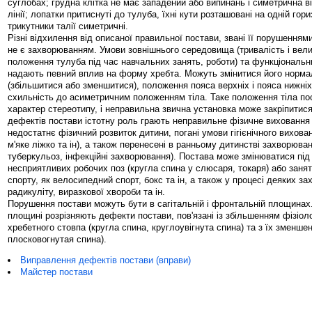
суглобах; грудна клітка не має западений або випинань і симетрична в
лінії; лопатки притиснуті до тулуба, їхні кути розташовані на одній гори
трикутники талії симетричні.
Різні відхилення від описаної правильної постави, звані її порушення
не є захворюванням. Умови зовнішнього середовища (тривалість і вел
положення тулуба під час навчальних занять, роботи) та функціональ
надають певний вплив на форму хребта. Можуть змінитися його норма
(збільшитися або зменшитися), положення пояса верхніх і пояса нижніх 
схильність до асиметричним положенням тіла. Таке положення тіла п
характер стереотипу, і неправильна звична установка може закріпитис
дефектів постави істотну роль грають неправильне фізичне виховання і
недостатнє фізичний розвиток дитини, погані умови гігієнічного вихова
м'яке ліжко та ін), а також перенесені в ранньому дитинстві захворюван
туберкульоз, інфекційні захворювання). Постава може змінюватися пі
несприятливих робочих поз (кругла спина у слюсаря, токаря) або заня
спорту, як велосипедний спорт, бокс та ін, а також у процесі деяких з
радикуліту, виразкової хвороби та ін.
Порушення постави можуть бути в сагітальній і фронтальній площинах.
площині розрізняють дефекти постави, пов'язані із збільшенням фізіол
хребетного стовпа (кругла спина, круглоувігнута спина) та з їх зменше
плосковогнутая спина).
Виправлення дефектів постави (вправи)
Майстер постави