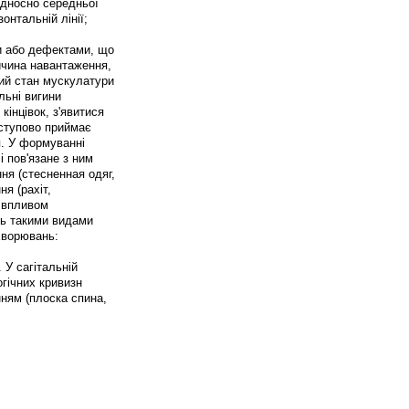
ідносно середньої
зонтальній лінії;
ми або дефектами, що
ичина навантаження,
ний стан мускулатури
льні вигини
кінцівок, з'явитися
оступово приймає
я. У формуванні
 пов'язане з ним
ння (стесненная одяг,
ня (рахіт,
д впливом
ть такими видами
ахворювань:
 У сагітальній
огічних кривизн
нням (плоска спина,