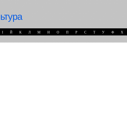
льтура
І
Й
К
Л
М
Н
О
П
Р
С
Т
У
Ф
Х