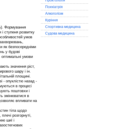
Проктологія
Психіатрія
Алкоголізм
Куріння
Спортивна медицина
А). Формування
 і ступеня розвитку
Судова медицина
 особливостей умов
 захворювань,
ти як безпосередніми
нь у будові
є оптимальні умови
мають значення ріст,
ирового шару і ін.
італьній площині.
і - опуклістю назад -
рмуються в процесі
кшують поштовхи і
уть змінюватися в
 дозволяє впливати на
стин тіла щодо
 плечі розгорнуті,
ею шиї і
тазостегнових