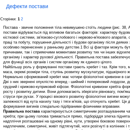
Дефекти постави
Сторінки:
1
2
Постава - звичне положення тіла невимушено стоїть людини (рис. 38, 
постави відбувається під впливом багатьох факторів: характеру будови
кісткової системи, зв'язково-суглобового і нервово-м'язового апаратів,
праці та побуту, порушення діяльності і будови організму після деяких
особливо перенесених у ранньому детстве.1 Всі ці фактори можуть бу
причинами, так і сприяючими моментами розвитку тих чи інших відхиле
організму і характер рухової діяльності. Правильна постава забезпечу
для функції всіх органів і систем організму як єдиного цілого.
Найбільшу роль у формуванні постави грають хребет і таз. Крім того, 
маса, окремі розміри тіла, ступінь розвитку мускулатури, підшкірного ж
Нормально сформований хребет має чотири фізіологічні кривизни в саг
Дві з них звернені опуклістю вперед - шийний і поперековий лордози, дв
грудний і крижово-куприковий кіфози. Фізіологічні кривизни хребта фо
росту і розвитку дитини. Вони допомагають зберігати рівновагу, пом'я
струси при рухах. У процесі вікового розвитку фізіологічні вигини мож
залежності від кута нахилу тазу і тяги м'язів, що оточують хребет. Це
формування вигинів спеціально підібраними фізичними вправами.
Правильна постава
характеризується симетричним розташуванням ча
хребта; при цьому голова тримається прямо, підборіддя злегка піднята,
надпліччя розташовані на одному рівні, кути, утворені боковою поверхн
надплечием, симетричні, живіт підтягнутий, ноги розігнуті в колінних і 