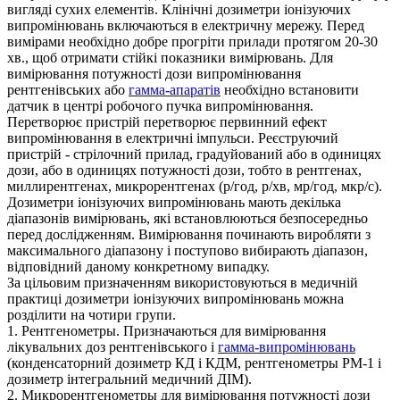
вигляді сухих елементів. Клінічні дозиметри іонізуючих
випромінювань включаються в електричну мережу. Перед
вимірами необхідно добре прогріти прилади протягом 20-30
хв., щоб отримати стійкі показники вимірювань. Для
вимірювання потужності дози випромінювання
рентгенівських або
гамма-апаратів
необхідно встановити
датчик в центрі робочого пучка випромінювання.
Перетворює пристрій перетворює первинний ефект
випромінювання в електричні імпульси. Реєструючий
пристрій - стрілочний прилад, градуйований або в одиницях
дози, або в одиницях потужності дози, тобто в рентгенах,
миллирентгенах, микрорентгенах (р/год, р/хв, мр/год, мкр/с).
Дозиметри іонізуючих випромінювань мають декілька
діапазонів вимірювань, які встановлюються безпосередньо
перед дослідженням. Вимірювання починають виробляти з
максимального діапазону і поступово вибирають діапазон,
відповідний даному конкретному випадку.
За цільовим призначенням використовуються в медичній
практиці дозиметри іонізуючих випромінювань можна
розділити на чотири групи.
1. Рентгенометры. Призначаються для вимірювання
лікувальних доз рентгенівського і
гамма-випромінювань
(конденсаторний дозиметр КД і КДМ, рентгенометры РМ-1 і
дозиметр інтегральний медичний ДІМ).
2. Микрорентгенометры для вимірювання потужності дози