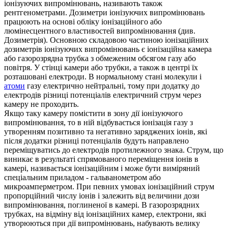
іонізуючих випромінювань, називають також
рентгенометрами. Дозиметри іонізуючих випромінювань
працюють на основі обліку іонізаційного або
люмінесцентного властивостей випромінювання (див.
Дозиметрія). Основною складовою частиною іонізаційних
дозиметрів іонізуючих випромінювань є іонізаційна камера
або газорозрядна трубка з обмеженим обсягом газу або
повітря. У стінці камери або трубки, а також в центрі їх
розташовані електроди. В нормальному стані молекули і
атоми
газу електрично нейтральні, тому при додатку до
електродів різниці потенціалів електричний струм через
камеру не проходить.
Якщо таку камеру помістити в зону дії іонізуючого
випромінювання, то в ній відбувається іонізація газу з
утворенням позитивно та негативно заряджених іонів, які
після додатки різниці потенціалів будуть направлено
переміщуватись до електродів протилежного знака. Струм, що
виникає в результаті спрямованого переміщення іонів в
камері, називається іонізаційним і може бути виміряний
спеціальним приладом - гальванометром або
микроамперметром. При певних умовах іонізаційний струм
пропорційний числу іонів і залежить від величини дози
випромінювання, поглиненої в камері. В газорозрядних
трубках, на відміну від іонізаційних камер, електрони, які
утворюються при дії випромінювань, набувають велику