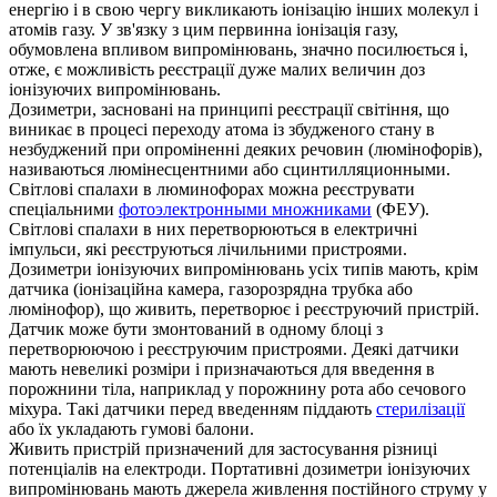
енергію і в свою чергу викликають іонізацію інших молекул і
атомів газу. У зв'язку з цим первинна іонізація газу,
обумовлена впливом випромінювань, значно посилюється і,
отже, є можливість реєстрації дуже малих величин доз
іонізуючих випромінювань.
Дозиметри, засновані на принципі реєстрації світіння, що
виникає в процесі переходу атома із збудженого стану в
незбуджений при опроміненні деяких речовин (люмінофорів),
називаються люмінесцентними або сцинтилляционными.
Світлові спалахи в люминофорах можна реєструвати
спеціальними
фотоэлектронными множниками
(ФЕУ).
Світлові спалахи в них перетворюються в електричні
імпульси, які реєструються лічильними пристроями.
Дозиметри іонізуючих випромінювань усіх типів мають, крім
датчика (іонізаційна камера, газорозрядна трубка або
люмінофор), що живить, перетворює і реєструючий пристрій.
Датчик може бути змонтований в одному блоці з
перетворюючою і реєструючим пристроями. Деякі датчики
мають невеликі розміри і призначаються для введення в
порожнини тіла, наприклад у порожнину рота або сечового
міхура. Такі датчики перед введенням піддають
стерилізації
або їх укладають гумові балони.
Живить пристрій призначений для застосування різниці
потенціалів на електроди. Портативні дозиметри іонізуючих
випромінювань мають джерела живлення постійного струму у