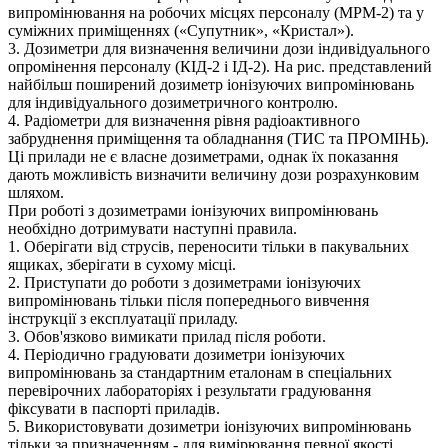
випромінювання на робочих місцях персоналу (МРМ-2) та у
суміжних приміщеннях («Супутник», «Кристал»).
3. Дозиметри для визначення величини дози індивідуального
опромінення персоналу (КІД-2 і ІД-2). На рис. представлений
найбільш поширений дозиметр іонізуючих випромінювань
для індивідуального дозиметричного контролю.
4. Радіометри для визначення рівня радіоактивного
забруднення приміщення та обладнання (ТИС та ПРОМІНЬ).
Ці прилади не є власне дозиметрами, однак їх показання
дають можливість визначити величину дози розрахунковим
шляхом.
При роботі з дозиметрами іонізуючих випромінювань
необхідно дотримувати наступні правила.
1. Оберігати від струсів, переносити тільки в пакувальних
ящиках, зберігати в сухому місці.
2. Приступати до роботи з дозиметрами іонізуючих
випромінювань тільки після попереднього вивчення
інструкції з експлуатації приладу.
3. Обов'язково вимикати прилад після роботи.
4. Періодично градуювати дозиметри іонізуючих
випромінювань за стандартним еталонам в спеціальних
перевірочних лабораторіях і результати градуювання
фіксувати в паспорті приладів.
5. Використовувати дозиметри іонізуючих випромінювань
тільки за призначенням - для вимірювання певної якості