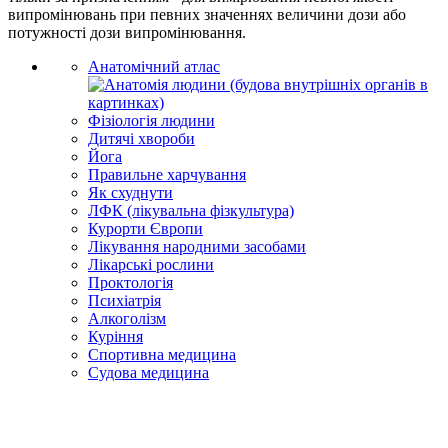
випромінювань при певних значеннях величини дози або
потужності дози випромінювання.
Анатомічний атлас
Фізіологія людини
Дитячі хвороби
Йога
Правильне харчування
Як схуднути
ЛФК (лікувальна фізкультура)
Курорти Європи
Лікування народними засобами
Лікарські рослини
Проктологія
Психіатрія
Алкоголізм
Куріння
Спортивна медицина
Судова медицина