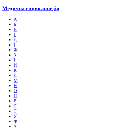
Медична
енциклопедія
А
Б
В
Г
Д
Ї
Ж
З
І
Й
К
Л
М
Н
О
П
Р
С
Т
У
Ф
Х