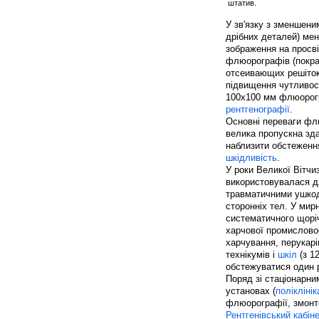
штатив.
У зв'язку з зменшени
дрібних деталей) мен
зображення на просві
флюорографів (покра
отсеивающих решіток,
підвищення чутливості
100x100 мм флюорогра
рентгенографії
.
Основні переваги фл
велика пропускна зда
наблизити обстеженн
шкідливість
.
У роки Великої Вітч
використовувалася д
травматичними ушкодж
сторонніх тел. У ми
систематичного щоріч
харчової промисловос
харчування, перукарів
технікумів і
шкіл
(з 12
обстежуватися один р
Поряд зі стаціонарн
установах (
поліклінік
флюорографії, змонто
Рентгенівський кабін