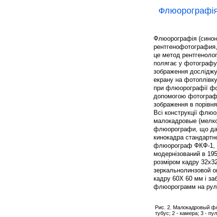
Флюорографі
Флюорографія (синон
рентгенофотография
це метод рентгеноло
полягає у фотографув
зображення досліджув
екрану на фотоплівк
при флюорографії фо
допомогою фотографі
зображення в порівня
Всі конструкції флюо
малокадровые (мелко
флюорографи, що даю
кинокадра стандартно
флюорограф ФКФ-1, щ
модернізований в 195
розміром кадру 32x32
зеркальнолинзовой о
кадру 60X 60 мм і за
флюорограмм на руло
Рис. 2. Малокадровый фл
тубус; 2 - камера; 3 - пу