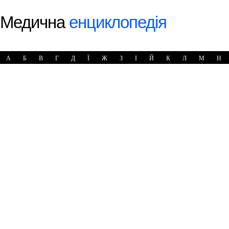
Медична
енциклопедія
А
Б
В
Г
Д
Ї
Ж
З
І
Й
К
Л
М
Н