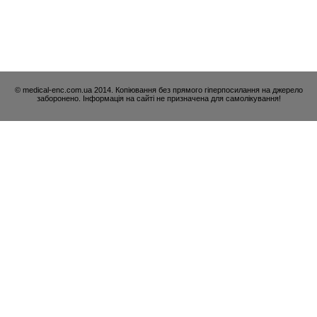
© medical-enc.com.ua 2014. Копіювання без прямого гіперпосилання на джерело
заборонено. Інформація на сайті не призначена для самолікування!