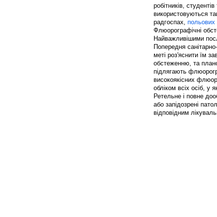
робітників, студентів
використовуються та
радгоспах,
польових
Флюорографічні обсте
Найважливішими посл
Попередня санітарно-
меті роз'яснити їм за
обстеженню, та плано
підлягають флюорогр
високоякісних флюор
обліком всіх осіб, у 
Ретельне і повне доо
або запідозрені патол
відповідним лікувал