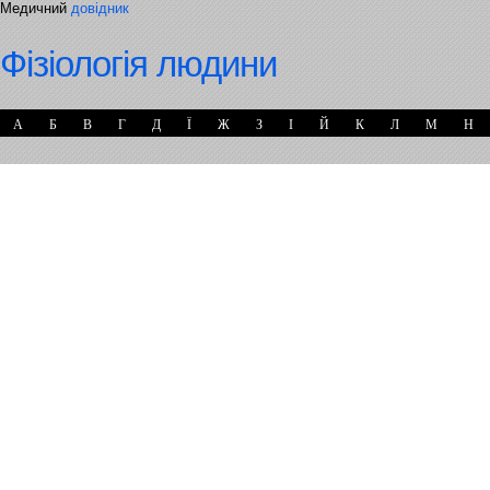
Медичний
довідник
Фізіологія людини
А
Б
В
Г
Д
Ї
Ж
З
І
Й
К
Л
М
Н