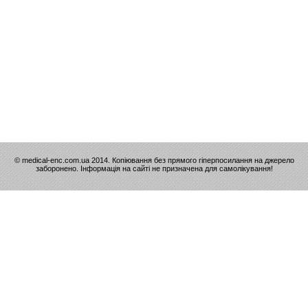
© medical-enc.com.ua 2014. Копіювання без прямого гіперпосилання на джерело
заборонено. Інформація на сайті не призначена для самолікування!