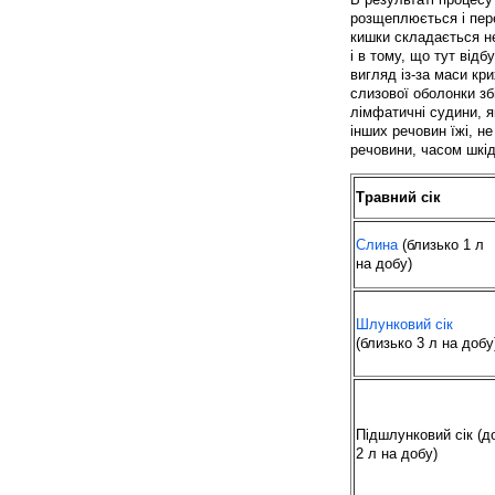
розщеплюється і пер
кишки складається не
і в тому, що тут від
вигляд із-за маси кр
слизової оболонки зб
лімфатичні судини, я
інших речовин їжі, не
речовини, часом шкід
Травний сік
Слина
(близько 1 л
на добу)
Шлунковий сік
(близько 3 л на добу
Підшлунковий сік (д
2 л на добу)