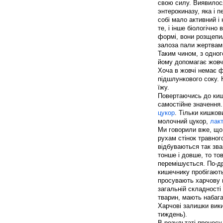
свою силу. Виявилос
энтерокиназу, яка і 
собі мало активний і
те, і інше біологічно
формі, вони розщепил
залоза пали жертвами
Таким чином, з одног
йому допомагає жовч
Хоча в жовчі немає 
підшлункового соку.
їжу.
Повертаючись до кишк
самостійне значення
цукор
. Тільки кишко
молочний цукор,
лак
Ми говорили вже, що 
рухам стінок травног
відбуваються так зва
тонше і довше, то то
перемішується. По-др
кишечнику пробігають 
просувають харчову м
загальній складності
тварин, мають набага
Харчові залишки викид
тиждень).
В результаті процес