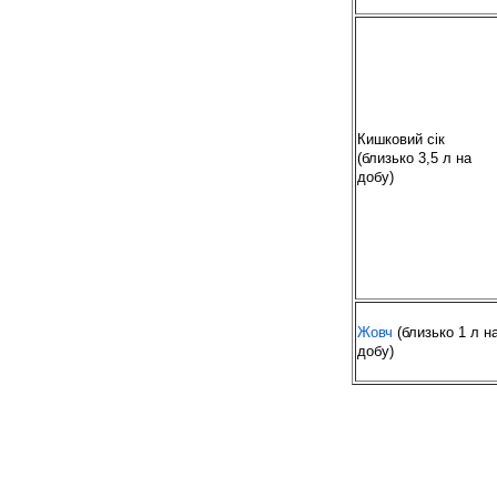
Кишковий сік
(близько 3,5 л на
добу)
Жовч
(близько 1 л н
добу)