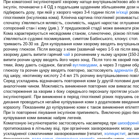
При коматозної інсулінотерапії хворому натще внутрішньом'язово або 
інсулін, починаючи з 4 ОД з подальшим щоденним збільшенням дози н
підбирають дозу, при якій у хворого через 3-4 години після
ін'єкції
розви
гіпоглікемія (інсулінова кома). Клінічна картина гіпоглікемії розвиваєть
спочатку з'являються млявість, сонливість, надалі наростає оглушенн
сопорозний стан і кому (див.). У предшоковой стадії може виникати різ
Кома характеризується несвідомим станом, слинотечею, різкою пітлив
з'являються судомні посмикування, симптом Бабінського, клонус стоп.
тримають 20-30 хв. Для купірування коми хворому вводять внутрішнь
розчину глюкози. Після виходу з коми (зазвичай через 1-5 хв після вв
хворому дають випити гарячий
чай
з розчиненим у ньому цукром (150-20
випити розчин цукру вводять його через зонд. Після того як хворий по
тями, йому дають сніданок, багатий
вуглеводами
, а через 3 години обі
глюкозу та розчин цукру вводять повторно, застосовують
адреналін
(0
під шкіру, нікотинову кислоту 2-4 мл 1% розчину внутрішньовенно пові
Серед ускладнень відзначають повторення коми (у другій половині дня)
аналогічним чином. Можливість виникнення повторних ком вимагає пос
спостереження за хворим з боку середнього персоналу протягом усьог
інсулінотерапії. При виникненні в період гіпоглікемії різких порушень се
дихання проводиться негайне купірування коми з додатковим введення
коразолу. Показанням до купіруванню коми є також виникнення епілеп
При їх повторенні лікування інсуліном припиняють. Виключно рідко бе
купірування коми виникає набряк легенів.
Коматозную інсулінотерапію застосовують насамперед при
шизофренії
протипоказана в літньому віці, при органічних захворюваннях мозку, ши
ускладненої соматичними захворюваннями (гепатит,
холецистит
, акти
бронхоектазів,
вади серця
,
гіпертонічна хвороба
, хвороби нирок,
кровот