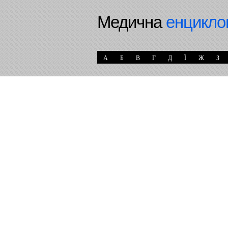
Медична
енцикло
А
Б
В
Г
Д
Ї
Ж
З