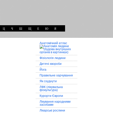
Ц
Ч
Ш
Щ
Е
Ю
Я
Анатомічний атлас
Фізіологія людини
Дитячі хвороби
Йога
Правильне харчування
Як схуднути
ЛФК (лікувальна
фізкультура)
Курорти Європи
Лікування народними
засобами
Лікарські рослини