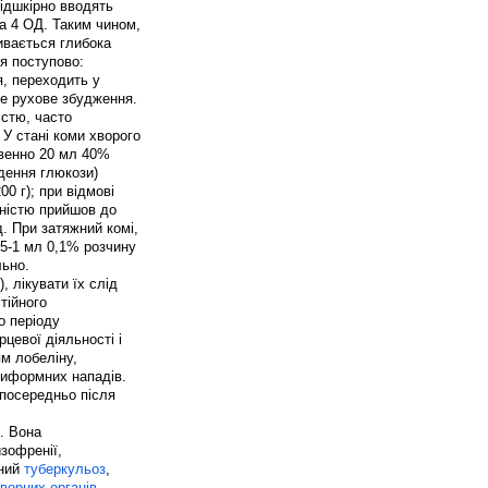
підшкірно вводять
а 4 ОД. Таким чином,
вається глибока
ся поступово:
я, переходить у
ке рухове збудження.
істю, часто
 У стані коми хворого
овенно 20 мл 40%
едення глюкози)
0 г); при відмові
вністю прийшов до
д. При затяжний комі,
,5-1 мл 0,1% розчину
льно.
, лікувати їх слід
тійного
о періоду
рцевої діяльності і
м лобеліну,
тиформних нападів.
зпосередньо після
. Вона
зофренії,
вний
туберкульоз
,
ворних органів
,