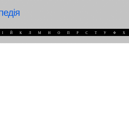
педія
І
Й
К
Л
М
Н
О
П
Р
С
Т
У
Ф
Х