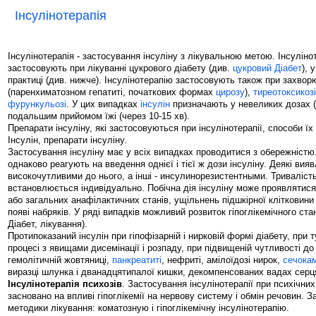
Інсулінотерапія
Інсулінотерапія - застосування інсуліну з лікувальною метою. Інсулін
застосовують при лікуванні цукрового діабету (див.
цукровий Діабет
), 
практиці (див. нижче). Інсулінотерапію застосовують також при захвор
(паренхиматозном гепатиті, початкових формах
цирозу
),
тиреотоксикозі
фурункульозі
. У цих випадках
інсулін
призначають у невеликих дозах (
подальшим прийомом їжі (через 10-15 хв).
Препарати інсуліну, які застосовуються при інсулінотерапії, способи їх
Інсулін, препарати інсуліну.
Застосування інсуліну має у всіх випадках проводитися з обережністю
однаково реагують на введення однієї і тієї ж дози інсуліну. Деякі ви
високочутливими до нього, а інші - инсулинорезистентными. Тривалість
встановлюється індивідуально. Побічна дія інсуліну може проявлятися
або загальних анафілактичних станів, ущільнень підшкірної клітковини на
появі набряків. У ряді випадків можливий розвиток гіпоглікемічного ста
Діабет, лікування).
Протипоказаний інсулін при гіпофізарній і нирковій формі діабету, при
процесі з явищами дисемінації і розпаду, при підвищеній чутливості до
гемолітичній жовтяниці,
панкреатиті
, нефриті, амілоїдозі нирок,
сечокам
виразці шлунка і дванадцятипалої кишки, декомпенсованих вадах серц
Інсулінотерапія психозів
. Застосування інсулінотерапії при психічн
засновано на впливі гіпоглікемії на нервову систему і обмін речовин. 
методики лікування: коматозную і гіпоглікемічну інсулінотерапію.