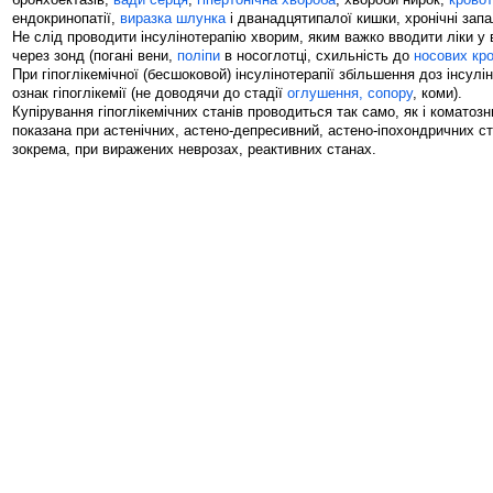
ендокринопатії,
виразка шлунка
і дванадцятипалої кишки, хронічні запаль
Не слід проводити інсулінотерапію хворим, яким важко вводити ліки у 
через зонд (погані вени,
поліпи
в носоглотці, схильність до
носових кр
При гіпоглікемічної (бесшоковой) інсулінотерапії збільшення доз інсулі
ознак гіпоглікемії (не доводячи до стадії
оглушення, сопору
, коми).
Купірування гіпоглікемічних станів проводиться так само, як і коматоз
показана при астенічних, астено-депресивний, астено-іпохондричних ста
зокрема, при виражених неврозах, реактивних станах.