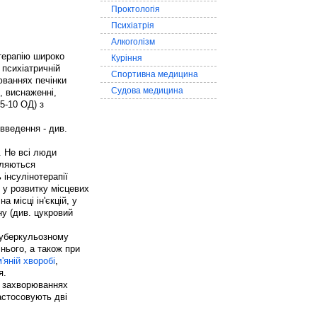
Проктологія
Психіатрія
Алкоголізм
отерапію широко
Куріння
у психіатричній
Спортивна медицина
юваннях печінки
Судова медицина
, виснаженні,
5-10 ОД) з
 введення - див.
. Не всі люди
являються
 інсулінотерапії
 у розвитку місцевих
 місці ін'єкцій, у
ну (див. цукровий
 туберкульозному
 нього, а також при
'яній хворобі
,
я.
их захворюваннях
Застосовують дві