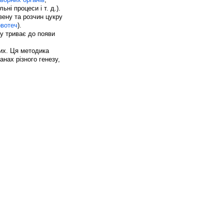
ні процеси і т. д.).
вену та розчин цукру
овотеч
).
ну триває до появи
них. Ця методика
нах різного генезу,