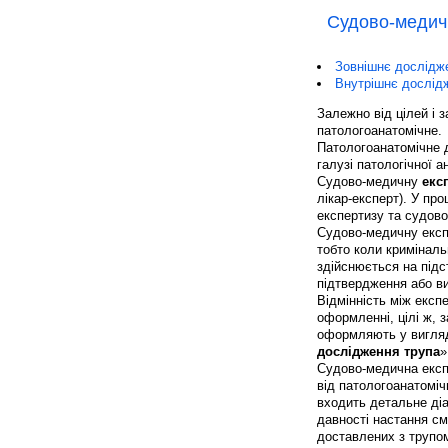
Судово-медич
Зовнішнє дослідж
Внутрішнє дослід
Залежно від цілей і 
патологоанатомічне.
Патологоанатомічне д
галузі патологічної а
Судово-медичну
екс
лікар-експерт). У пр
експертизу та судов
Судово-медичну експе
тобто коли кримінал
здійснюється на підс
підтвердження або в
Відмінність між експ
оформленні, цілі ж, 
оформляють у вигляд
дослідження трупа
»
Судово-медична експе
від патологоанатоміч
входить детальне ді
давності настання см
доставлених з трупо