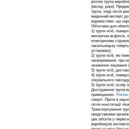
розтин трупа виробляю
(місяці, роки). Пред
трупа, іноді після р
медичний експерт до
відомостями, що хар
Об'єктами для обов'я
1) трупи осіб, помер
механічна асфіксія, 
електричним струмом 
насильницьку смерть,
установах);
2) трупи осіб, які п
захворювання, при на
незаконне лікування 
3) трупи осіб, доста
4) трупи осіб, помер
лікувального закладу
5) трупи осіб, особу 
Дослідження трупа в
приміщеннях.
Розтин
смерті. Проте в наук
після констатації лік
Транспортування тру
представники органів
цих об'єктів у перві
виробництві експерти
трупа на місці його 