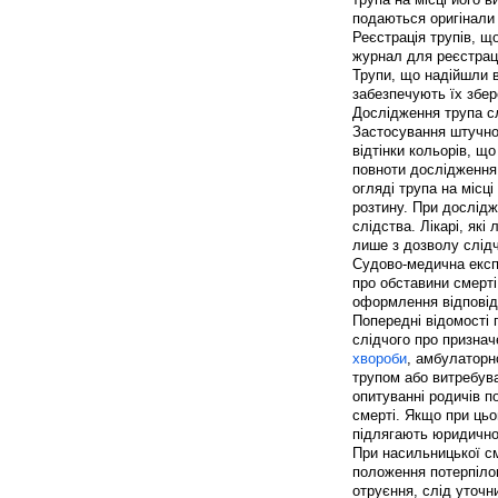
подаються оригінали
Реєстрація трупів, щ
журнал для реєстраці
Трупи, що надійшли в
забезпечують їх збер
Дослідження трупа с
Застосування штучно
відтінки кольорів, щ
повноти дослідження
огляді трупа на місц
розтину. При дослідж
слідства. Лікарі, як
лише з дозволу слідч
Судово-медична експ
про обставини смерті
оформлення відповід
Попередні відомості 
слідчого про признач
хвороби
, амбулаторн
трупом або витребува
опитуванні родичів п
смерті. Якщо при ць
підлягають юридичн
При насильницької см
положення потерпілог
отруєння, слід уточн