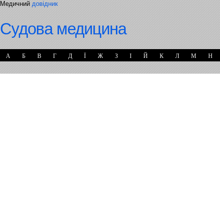
Медичний
довідник
Судова медицина
А
Б
В
Г
Д
Ї
Ж
З
І
Й
К
Л
М
Н