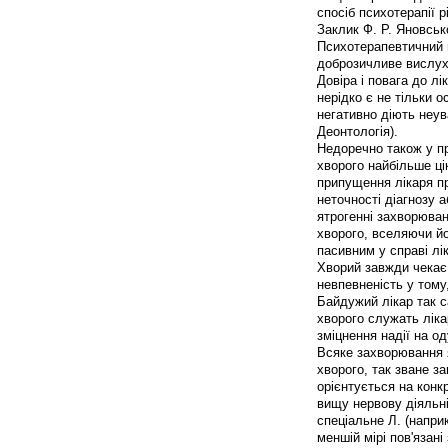
спосіб психотерапії р
Заклик Ф. Р. Яновськ
Психотерапевтичний в
доброзичливе вислух
Довіра і повага до л
нерідко є не тільки 
негативно діють неув
Деонтологія).
Недоречно також у пр
хворого найбільше ці
припущення лікаря п
неточності діагнозу 
ятрогенні захворюван
хворого, вселяючи й
пасивним у справі лі
Хворий завжди чекає 
невпевненість у тому,
Байдужий лікар так с
хворого служать ліка
зміцнення надії на о
Всяке захворювання я
хворого, так зване за
орієнтується на конк
вищу нервову діяльні
спеціальне Л. (напри
меншій мірі пов'язані