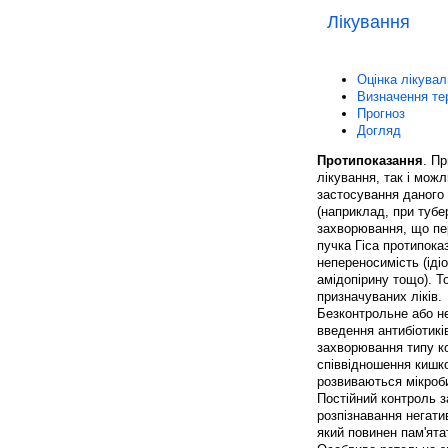
Лікування
Оцінка лікувал
Визначення те
Прогноз
Догляд
Протипоказання
. П
лікування, так і мож
застосування даного 
(наприклад, при тубе
захворювання, що пе
пучка Гіса протипока
непереносимість (ідіо
амідопірину тощо). Т
призначуваних ліків.
Безконтрольне або не
введення антибіотиків
захворювання типу ко
співвідношення кишко
розвиваються мікроби
Постійний контроль з
розпізнавання негати
який повинен пам'ята