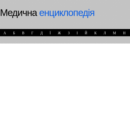
Медична
енциклопедія
А
Б
В
Г
Д
Ї
Ж
З
І
Й
К
Л
М
Н