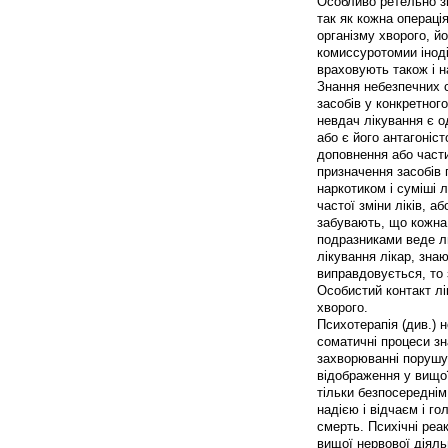
Особливо ретельно з
так як кожна операц
організму хворого, й
комиссуротомии інод
враховують також і на
Знання небезпечних с
засобів у конкретног
невдач лікування є о
або є його антагоніст
доповнення або части
призначення засобів 
наркотиком і суміші л
частої зміни ліків, а
забувають, що кожна 
подразниками веде ли
лікування лікар, зна
виправдовується, то 
Особистий контакт лі
хворого.
Психотерапія (див.) н
соматичні процеси з
захворюванні порушує
відображення у вищої
тільки безпосереднім
надією і відчаєм і г
смерть. Психічні реа
вищої нервової діяльн