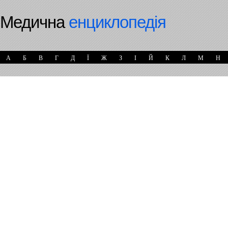
Медична
енциклопедія
А
Б
В
Г
Д
Ї
Ж
З
І
Й
К
Л
М
Н