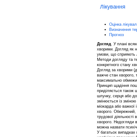
Лікування
Оцінка лікувал
Визначення те
Прогноз
Догляд
. У плані вся
хворими. Догляд як н
умови, що сприяють 
Методи догляду та те
конкретного стану хв
Догляд за хворими (д
важче стан хворого, 
максимально обмежити
Принцип щадіння поши
приділяється також 
шлунку, серця або до
змінюється із зміною
міокарда або важкої 
хворого. Обережний, 
трудової діяльності 
хворого. Недогляди в
можна назвати психіч
У багатьох випадках 