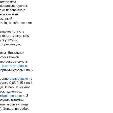
щення якої
звивається вузлик.
аючи переважно в
ься вторинні
зу, який
ганів, їх збільшенням
шманіоз готують
сткового мозку; крім
бу з убитими
 формоловую,
нням. Летальний
тку кахексії.
цево рекомендують
,
рентгенотерапію
.
торними курсами по 5
овенно
солюсурьмін
у
хунку 0,05-0,15 г на 1
ій. В першу ін'єкцію
и ускладненнях,
мідні препарати
. З
овують вітаміни.
дація місць виплоду
и
). Знищення собак,