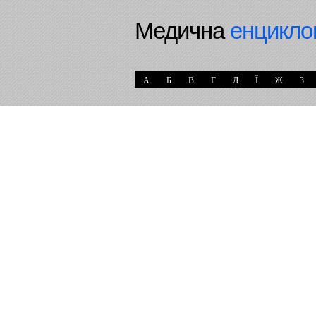
Медична
енцикло
А
Б
В
Г
Д
Ї
Ж
З