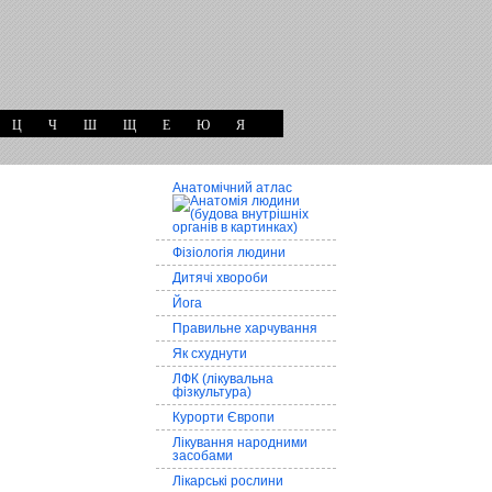
Ц
Ч
Ш
Щ
Е
Ю
Я
Анатомічний атлас
Фізіологія людини
Дитячі хвороби
Йога
Правильне харчування
Як схуднути
ЛФК (лікувальна
фізкультура)
Курорти Європи
Лікування народними
засобами
Лікарські рослини