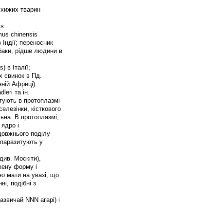
т хижих тварин
is
mus chinensis
 Індії; переносник
собаки, рідше людини в
) в Італії;
х свинок в Пд.
нній Африці).
leri та ін.
тують в протоплазмі
селезінки, кісткового
льна. В протоплазмі,
ядро і
овжнього поділу
 паразитують у
див. Москіти),
жену форму і
но мати на увазі, що
ні, подібні з
азвичай NNN агарі) і