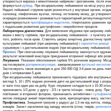
утворюється виразка з міжклітинною набряком і зроговінням, після очи
формується
рубець
. При вісцеральному лейшманіозі на місці укусу ро
Надалі лейшманії струмом крові розносяться у внутрішні органи, осід
селезінці, лімфатичних вузлах, печінці, кістковому мозку, де утворюют
осередки розмноження і розвивається паразитарний ретикулоендотеліо
характеризується
проліферацією
ендотелію
, гіперплазією уражених ор
з подальшим розвитком дистрофічних і некробіотичні процесів.
Лабораторна діагностика
. Для виявлення збудника при шкірному лей
мазки з вмісту горбиків, при вісцеральному лейшманіозі - з пунктату кі
того, роблять посів крові. Ставлять шкірну алергічну діагностичну про
культурами лейшманії (при шкірному лейшманіоз) і
серологічні реакції
:
сурьмовую і з дистильованою водою (при вісцеральному лейшманіозі).
Прогноз
. При своєчасному лікуванні лейшманіозу закінчується одужа
результат можливий внаслідок приєднання вторинної інфекції або розви
Лікування
. Показано обколювання горбків 5% розчином акрихіну. Міс
застосовувати
діатермокоагуляцію
, заморожування
вугільної кислотою
Застосовують також мономіцин в дозі 250 000 ОД 3-4 рази на день пов
днів з інтервалами 5 днів.
При вісцеральному лейшманіозі призначають підшкірно або внутрішнь
вигляді 5, 10 і 20% водних розчинів двічі на дистильованій воді з розра
кг ваги тіла один раз на добу. Курс лікування складається з 15-30 ін'єкц
призначають 1/3 дози, у другу - 2/3 і в третю ін'єкцію - повну дозу. Пр
пов'язаних зі вторинної флорою, призначають антибіотики і
сульфаніла
метою ліквідації анемії переливають кров, еритроцитарну масу, застос
Профілактика
. Знищення гризунів у радіусі до 1,5 км від житла, лікві
комарів. Захист населення від нападу москітів (сітки, тиврів,
репелент
хворих лейшманіозом.