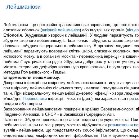
Лейшманіози
Лейшманіози - це протозойні трансмісивні захворювання, що протікають
слизових оболонок (
шкірний лейшманіоз
) або внутрішніх органів (
вісце
Етіологія
. Збудниками хвороби є лейшманії. У людини паразитують три 
збудник шкірного лейшманіозу, L. braziliensis - збудник слизово-шкірно
donovani - збудник вісцерального лейшманіозу. В організмі людини і сс
лейшманії паразитують всередині клітин шкіри, слизових оболонок, печ
кісткового мозку, а в організмі москіта - переносника інфекції - в кишеч
лейшманії зустрічаються рідко. Збудники добре ростуть на штучному 
містить стерильну дефибринированную кров кролика, і в культурах тк
методом Романовського - Гимзы.
Епідеміологія лейшманіозу
.
Джерелом інфекції при шкірному лейшманіоз міського типу є людина та
при шкірному лейшманіоз сільського типу - велика і полуденна піщанк
та ін. При вісцеральному лейшманіозі джерело інфекції - хвора людина,
м'ясоїдні.
Переносники
інфекції - москіти (див.), які заражаються при
сс
людини або тварини.
Захворювання лейшманиозами поширені в країнах Середземномор'я, пів
Південної Америки, в СРСР - в Закавказзі і Середньої Азії.
Патогенез. Збудник проникає в організм людини при укусі москіта. При
лейшманіозі шкіри на місці укусу москіта відбувається
розмноження
па
вузлів - лейшманиом, що представляють собою інфільтрати, що склад
ендотеліальних, лімфоїдних клітин і фібробластів. Потім вузлики некр