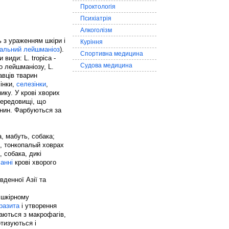
Проктологія
Психіатрія
Алкоголізм
 з ураженням шкіри і
Куріння
ральний лейшманіоз
).
Спортивна медицина
види: L. tropica -
Судова медицина
го лейшманіозу, L.
авців тварин
інки,
селезінки
,
нику. У крові хворих
середовищі, що
анин. Фарбуються за
, мабуть, собака;
и, тонкопалый ховрах
 собака, дикі
анні
крові хворого
денної Азії та
 шкірному
разита
і утворення
аються з макрофагів,
отизуються і