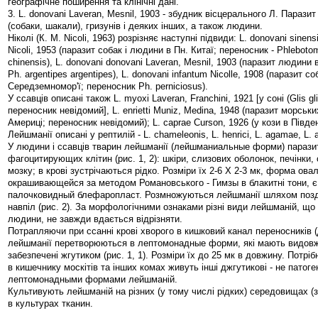
географічне поширення та клінічні дані.
3. L. donovani Laveran, Mesnil, 1903 - збудник вісцерального Л. Парази
(собаки, шакали), гризунів і деяких інших, а також людини.
Ніколі (К. М. Nicoli, 1963) розрізняє наступні підвиди: L. donovani sinens
Nicoli, 1953 (паразит собак і людини в Пн. Китаї; переносник - Phleboto
chinensis), L. donovani donovani Laveran, Mesnil, 1903 (паразит людини в
Ph. argentipes argentipes), L. donovani infantum Nicolle, 1908 (паразит 
Середземномор'ї; переносник Ph. perniciosus).
У ссавців описані також L. myoxi Laveran, Franchini, 1921 [у соні (Glis glis
переносник невідомий], L. enrietti Muniz, Medina, 1948 (паразит морськи
Америці; переносник невідомий); L. caprae Curson, 1926 (у кози в Півде
Лейшманії описані у рептилій - L. chameleonis, L. henrici, L. agamae, L. ad
У людини і ссавців тварин лейшманії (лейшманиальные форми) парази
фагоцитирующих клітин (рис. 1, 2): шкіри, слизових оболонок, печінки, 
мозку; в крові зустрічаються рідко. Розміри їх 2-6 Х 2-3 мк, форма ова
окрашивающейся за методом Романовського - Гимзы в блакитні тони, є 
палочковидный блефаропласт. Розмножуються лейшманії шляхом позд
навпіл (рис. 2). За морфологічними ознаками різні види лейшманій, що
людини, не завжди вдається відрізняти.
Потрапляючи при ссанні крові хворого в кишковий канал переносників (
лейшманії перетворюються в лептомонадные форми, які мають видов
забезпечені жгутиком (рис. 1, 1). Розміри їх до 25 мк в довжину. Потріб
в кишечнику москітів та інших комах живуть інші джгутикові - не патоген
лептомонадными формами лейшманій.
Культивують лейшманій на різних (у тому числі рідких) середовищах (з
в культурах тканин.