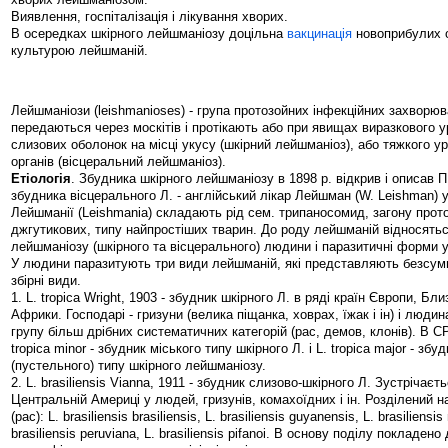
Виявлення, госпіталізація і лікування хворих.
В осередках шкірного лейшманіозу доцільна
вакцинація
новоприбулих 
культурою лейшманій.
Лейшманіози (leishmanioses) - група протозойних інфекційних захворю
передаються через москітів і протікають або при явищах виразкового у
слизових оболонок на місці укусу (шкірний лейшманіоз), або тяжкого у
органів (вісцеральний лейшманіоз).
Етіологія
. Збудника шкірного лейшманіозу в 1898 р. відкрив і описав П
збудника вісцерального Л. - англійський лікар Лейшман (W. Leishman) у
Лейшманії (Leishmania) складають рід сем. трипаносомид, загону про
джгутикових, типу найпростіших тварин. До роду лейшманій відносять
лейшманіозу (шкірного та вісцерального) людини і паразитичні форми у 
У людини паразитують три види лейшманій, які представляють безсум
збірні види.
1. L. tropica Wright, 1903 - збудник шкірного Л. в ряді країн Європи, Бл
Африки. Господарі - гризуни (велика піщанка, ховрах, їжак і ін) і люди
групу більш дрібних систематичних категорій (рас, демов, клонів). В С
tropica minor - збудник міського типу шкірного Л. і L. tropica major - збу
(пустельного) типу шкірного лейшманіозу.
2. L. brasiliensis Vianna, 1911 - збудник слизово-шкірного Л. Зустрічаєть
Центральній Америці у людей, гризунів, комахоїдних і ін. Розділений н
(рас): L. brasiliensis brasiliensis, L. brasiliensis guyanensis, L. brasiliensi
brasiliensis peruviana, L. brasiliensis pifanoi. В основу поділу покладено 