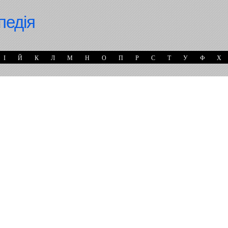
педія
І
Й
К
Л
М
Н
О
П
Р
С
Т
У
Ф
Х