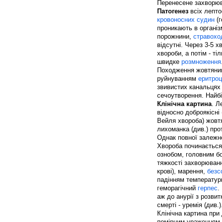
Перенесене захворюва
Патогенез
всіх лепто
кровоносних судин
(г
проникають в організ
порожнини,
стравохо
відсутні. Через 3-5 
хвороби, а потім - ті
швидке
розмноження
Походження жовтяни
руйнуванням
еритроц
звивистих канальцях 
сечоутворення. Найб
Клінічна картина
. Л
відносно доброякісні
Вейля хвороба) жовтя
лихоманка (див.) прот
Однак повної залежно
Хвороба починається
ознобом, головним бо
тяжкості захворюван
крові), марення,
безс
падінням температур
геморагічний
герпес
.
аж до анурії з розви
смерті - уремія (див.)
Клінічна картина при
помірним ураженням с