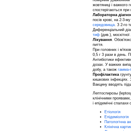
жовтяниці і важкого г
спостерігаються при
Лабораторна діагно
посів крові, на 2-3-му
середовища
. З 2-го
Диференціальний діаг
тиф
(див.), москітної
Лікування
. Обов'язк
пиття.
При головних і м'яз
0,5 г 3 рази в день. 
Антибіотики ефективн
дозах. У важких вип
добу, а також
гамма-
Профілактика
грунту
кишкових інфекціях.
Вакцину вводять підшк
Лептоспирозы (leptos
клінічними проявами, 
і епідемічні спалахи
Етіологія
Епідеміологія
Патологічна ан
Клінічна картин