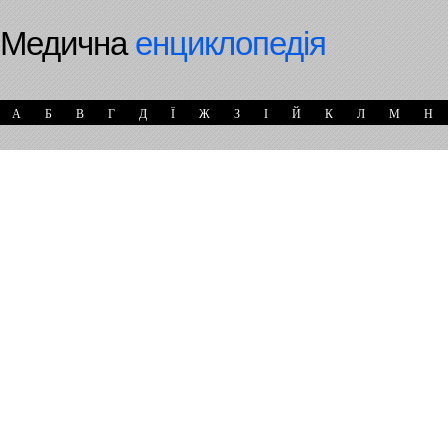
Медична
енциклопедія
А
Б
В
Г
Д
Ї
Ж
З
І
Й
К
Л
М
Н