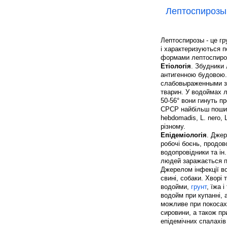
Лептоспирозы
Лептоспирозы - це г
і характеризуються п
формами лептоспирозы
Етіологія
. Збудники 
антигенною будовою. 
слабовыраженными за
тварин. У водоймах ле
50-56° вони гинуть п
СРСР найбільш пошире
hebdomadis, L. nero, 
різному.
Епідеміологія
. Джер
робочі боєнь, продов
водопровідники та і
людей заражається пр
Джерелом інфекції во
свині, собаки. Хворі
водойми,
грунт
, їжа 
водойм при купанні, 
можливе при покосах 
сировини, а також пр
епідемічних спалахів 