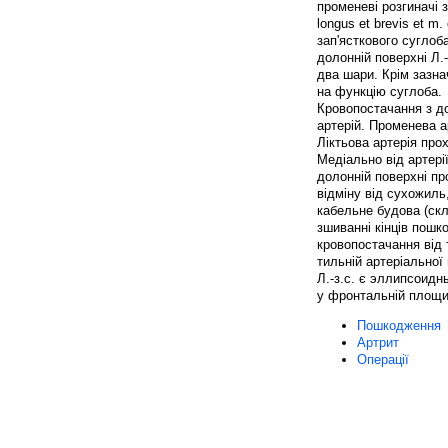
променеві розгиначі з
longus et brevis et m.
зап'ясткового суглоба
долонній поверхні Л.
два шари. Крім зазнач
на функцію суглоба.
Кровопостачання з до
артерій. Променева 
Ліктьова артерія про
Медіально від артері
долонній поверхні пр
відміну від сухожиль
кабельне будова (скл
зшиванні кінців пошк
кровопостачання від т
тильній артеріальної м
Л.-з.с. є эллипсоидн
у фронтальній площин
Пошкодження
Артрит
Операції