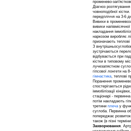
променево-зап'ястков
Діагноз розтягування
човноподібної кістки.
передпліччя на 3-6 дн
Вивихи в променевоза
вивихи напівмісячної
накладання іммобіліз
наркозом виробляє лі
призначають теплові 
З внутрішньосуглобов
зустрічаються перело
відбувається при пад
кістки в типовому міс
лучезапястном суглоб
гіпсової лонгети на 
гімнастика
, теплові 
Поранення променево-
спостерігаються рідк
іммобілізації кінцівк
стаціонарі - первинн
потім накладають гіп
третини
плеча
у функ
суглоба. Первинна о
попереджає розвиток 
також (в пізні терміни
Захворювання
. Арт
ускладнення гнійних