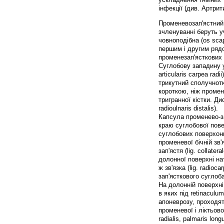
інфекції (див. Артрит
Променевозап'ястний с
зчленуванні беруть у
човноподібна (os scap
першим і другим рядо
променезап'ясткових 
Суглобову западину у
articularis carpea rad
трикутний сполучнотк
короткою, ніж промен
тригранної кістки. Ди
radioulnaris distalis).
Капсула променево-за
краю суглобової пове
суглобових поверхонь
променевої бічній зв'яз
зап'ястя (lig. collater
долонної поверхні нат
ж зв'язка (lig. radioc
зап'ясткового суглоба
На долонній поверхні
в яких під retinaculu
апоневрозу, проходят
променевої і ліктьово
radialis, palmaris lon