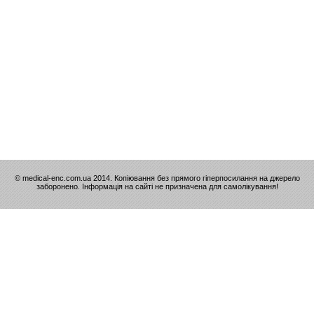
© medical-enc.com.ua 2014. Копіювання без прямого гіперпосилання на джерело
заборонено. Інформація на сайті не призначена для самолікування!