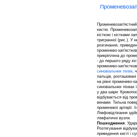
Променевозап
Променевозап'ястний 
кистю. Променевозап
кісткою і кістками зап
тригранної (рис.). У 
розгинання, приведен
променево-зап'ястков
прикріплена до проме
- до першого ряду кіс
променево-зап'ястко
синовіальних піхви
, 
пальців, розташовані
на рівні променево-з
синовіальних піхвах 
у два шари. Кровопо
відбувається від про
венами. Тильна повер
променевої артерії. І
Лімфовідтікання зді
лімфатичні вузли.
Пошкодження
. Удар
Розтягування відбува
приведення кисті і с