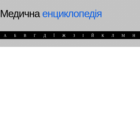
Медична
енциклопедія
А
Б
В
Г
Д
Ї
Ж
З
І
Й
К
Л
М
Н