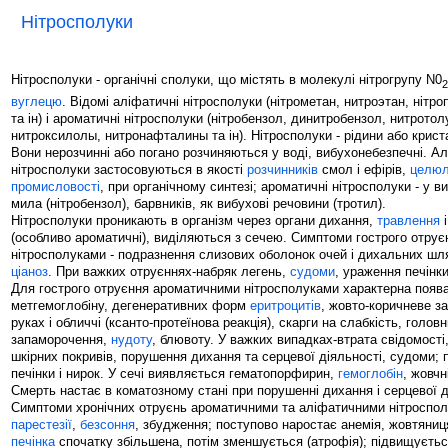
Нітросполуки
Нітросполуки - органічні сполуки, що містять в молекулі нітрогрупу N0
2
вуглецю
. Відомі аліфатичні нітросполуки (нітрометан, нитроэтан, нітр
та ін) і ароматичні нітросполуки (нітробензол, динитробензол, нитротол
нитроксилолы, нитронафталины та ін). Нітросполуки - рідини або крист
Вони нерозчинні або погано розчиняються у воді, вибухонебезпечні. Ал
нітросполуки застосовуються в якості
розчинників
смол і ефірів,
целюл
промисловості
, при органічному синтезі; ароматичні нітросполуки - у ви
мила (нітробензол), барвників, як вибухові речовини (тротил).
Нітросполуки проникають в організм через органи дихання,
травлення
і
(особливо ароматичні), виділяються з сечею. Симптоми гострого отру
нітросполуками - подразнення слизових оболонок очей і дихальних шл
ціаноз
. При важких отруєннях-набряк легень,
судоми
, ураження печінки
Для гострого отруєння ароматичними нітросполуками характерна поява
метгемоглобіну, дегенеративних форм
еритроцитів
, жовто-коричневе з
руках і обличчі (ксанто-протеїнова реакція), скарги на слабкість, головн
запаморочення,
нудоту
, блювоту. У важких випадках-втрата свідомості
шкірних покривів, порушення дихання та серцевої діяльності, судоми; 
печінки і нирок. У сечі виявляється гематопорфирин,
гемоглобін
, жовчн
Смерть настає в коматозному стані при порушенні дихання і серцевої д
Симптоми хронічних отруєнь ароматичними та аліфатичними нітросполу
парестезії
,
безсоння
, збудження; поступово наростає анемія, жовтяниц
печінка
спочатку збільшена, потім зменшується (атрофія); підвищуєть