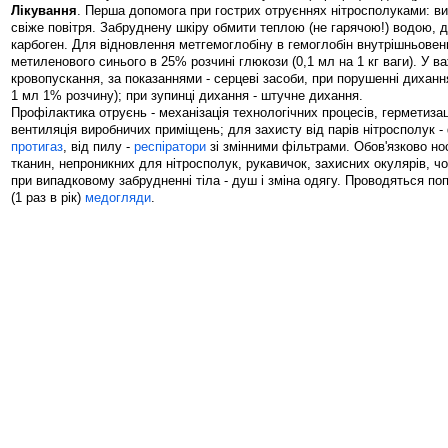
Лікування
. Перша допомога при гострих отруєннях нітросполуками: ви
свіже повітря. Забруднену шкіру обмити теплою (не гарячою!) водою, д
карбоген. Для відновлення метгемоглобіну в гемоглобін внутрішньове
метиленового синього в 25% розчині глюкози (0,1 мл на 1 кг ваги). У в
кровопускання, за показаннями - серцеві засоби, при порушенні дихання
1 мл 1% розчину); при зупинці дихання - штучне дихання.
Профілактика отруєнь - механізація технологічних процесів, герметиза
вентиляція виробничих приміщень; для захисту від парів нітросполук 
протигаз
, від пилу -
респіратори
зі змінними фільтрами. Обов'язково но
тканин, непроникних для нітросполук, рукавичок, захисних окулярів, чоб
при випадковому забрудненні тіла - душ і зміна одягу. Проводяться поп
(1 раз в рік)
медогляди
.