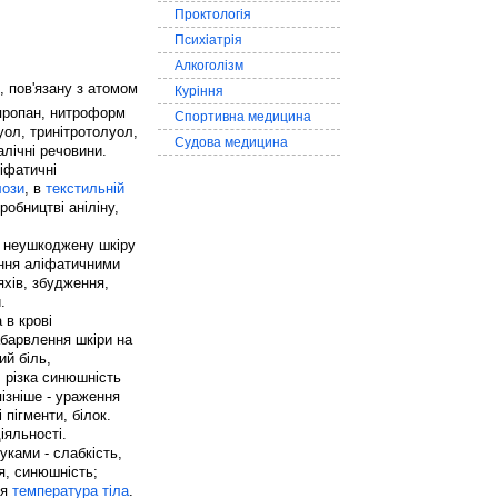
Проктологія
Психіатрія
Алкоголізм
, пов'язану з атомом
Куріння
опропан, нитроформ
Спортивна медицина
уол, тринітротолуол,
Судова медицина
алічні речовини.
іфатичні
ози
, в
текстильній
робництві аніліну,
 неушкоджену шкіру
єння аліфатичними
яхів, збудження,
.
 в крові
абарвлення шкіри на
ий біль,
, різка синюшність
пізніше - ураження
і пігменти, білок.
іяльності.
ками - слабкість,
я, синюшність;
ся
температура тіла
.