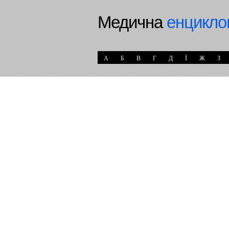
Медична
енцикло
А
Б
В
Г
Д
Ї
Ж
З