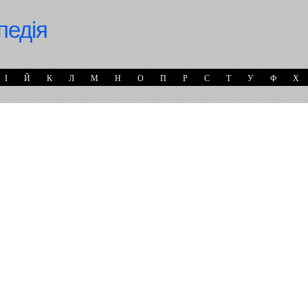
педія
І
Й
К
Л
М
Н
О
П
Р
С
Т
У
Ф
Х