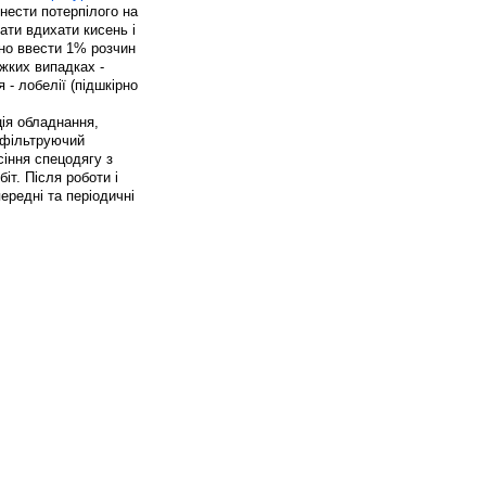
нести потерпілого на
ати вдихати кисень і
нно ввести 1% розчин
ажких випадках -
 - лобелії (підшкірно
ція обладнання,
- фільтруючий
сіння спецодягу з
іт. Після роботи і
ередні та періодичні