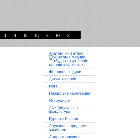
Ц
Ч
Ш
Щ
Е
Ю
Я
Анатомічний атлас
Фізіологія людини
Дитячі хвороби
Йога
Правильне харчування
Як схуднути
ЛФК (лікувальна
фізкультура)
Курорти Європи
Лікування народними
засобами
Лікарські рослини