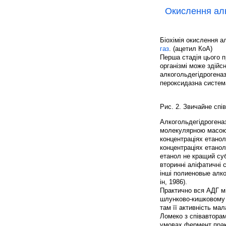
Окислення ал
Біохімія окислення 
газ
. (ацетил КоА)
Перша стадія цього п
організмі може здій
алкогольдегідрогена
пероксидазна система
Рис. 2. Звичайне спі
Алкогольдегідрогена
молекулярною масою 
концентраціях етанол
концентраціях етано
етанол не кращий суб
вторинні аліфатичні с
інші полиеновые алко
ін, 1986).
Практично вся АДГ мі
шлунково-кишковому т
там її активність мал
Ломеко з співавторам
умовах фермент практ