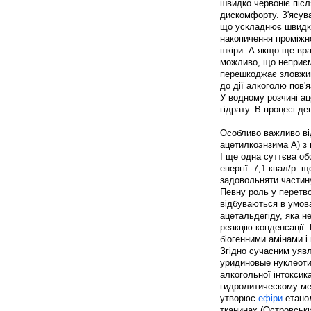
швидко червоніє післ
дискомфорту. З'ясува
що ускладнює швидки
накопичення проміжно
шкіри. А якщо ще вра
можливо, що неприємно
перешкоджає зловжив
до дії алкоголю пов'
У водному розчині аце
гідрату. В процесі де
Особливо важливо ві
ацетилкоэнзима А) з
І ще одна суттєва об
енергії -7,1 квал/р.
задовольняти частину
Певну роль у перетво
відбуваються в умова
ацетальдегіду, яка н
реакцію конденсації.
біогенними амінами і
Згідно сучасним уявл
уридиновые нуклеоти
алкогольної інтоксик
гидролитическому ме
утворює
ефіри
етанол
тканинах (Островський