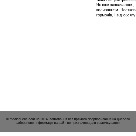
Як вже зазначалося,
коливанням. Частково
гормонів, і від обсяг
© medical-enc.com.ua 2014. Копіювання без прямого гіперпосилання на джерело
заборонено. Інформація на сайті не призначена для самолікування!