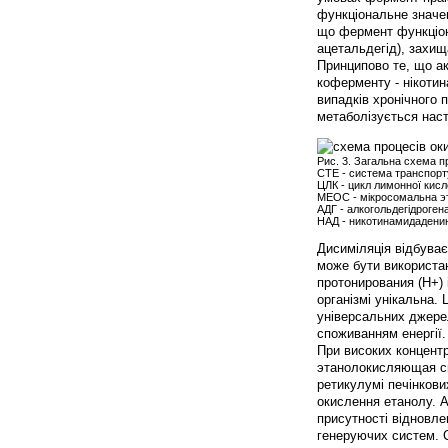
функціональне значен
що фермент функціону
ацетальдегід), захищ
Принципово те, що ак
коферменту - нікотин
випадків хронічного
метаболізується наст
Рис. 3. Загальна схема пр
СТЕ - система транспор
ЦЛК - цикл лимонної кисл
МЕОС - мікросомальна э
АДГ - алкогольдегідроген
НАД - никотинамидадени
Дисиміляція відбува
може бути використан
протонирования (Н+) 
організмі унікальна. 
універсальних джерел 
споживанням енергії.
При високих концент
этанолокисляющая с
ретикулумі печінкови
окислення етанолу. А
присутності відновл
генеруючих систем. С