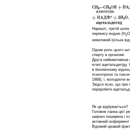
Нарешті, третій шля
перекису водню (Н
O
2
невеликий (кілька від
Однак роль цього шл
спирту в організмі.
Друга найважливіша 
етапі ацетальдегіду.
в біохімічному віднош
психотропні та токси
1968), і, володіючи 
Звідси ясно, що при 
переробити ацетальде
Як це відбувається?
Головне ланка цієї р
широко поширена і іс
активний ізофермент
Відомий цікавий факт