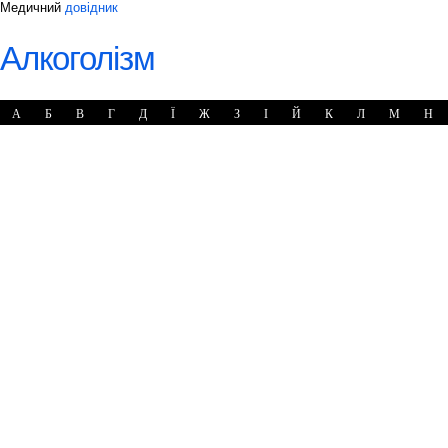
Медичний
довідник
Алкоголізм
А
Б
В
Г
Д
Ї
Ж
З
І
Й
К
Л
М
Н