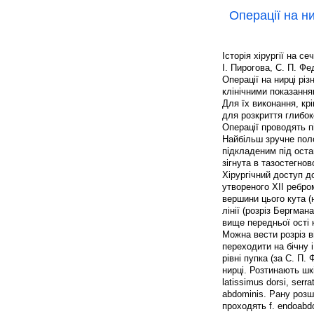
Операції на ни
Історія хірургії на с
І. Пирогова, С. П. Фе
Операції на нирці різ
клінічними показання
Для їх виконання, кр
для розкриття глибоко
Операції проводять п
Найбільш зручне поло
підкладеним під оста
зігнута в тазостегнов
Хірургічний доступ д
утвореного XII ребром
вершини цього кута (н
лінії (розріз Бергма
вище передньої ості к
Можна вести розріз в
переходити на бічну 
рівні пупка (за С. П
нирці. Розтинають шкі
latissimus dorsi, serra
abdominis. Рану роз
проходять f. endoabdo