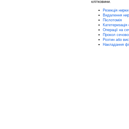
клітковини.
Резекція нирки
Видалення нир
Пієлотомія
Катетеризація 
Операції на се
Прокол сечово
Розтин або вис
Накладання фі