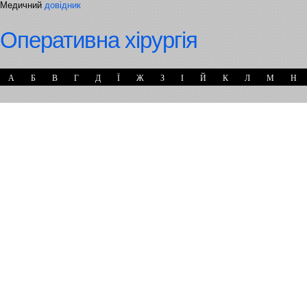
Медичний
довідник
Оперативна хірургія
А
Б
В
Г
Д
Ї
Ж
З
І
Й
К
Л
М
Н