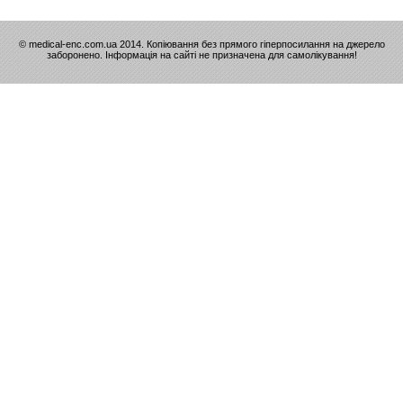
© medical-enc.com.ua 2014. Копіювання без прямого гіперпосилання на джерело
заборонено. Інформація на сайті не призначена для самолікування!