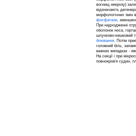
вогнищ некрозу) зале
відзначають дегенера
морфологічних змін в
фосфатази
, зменшен
При надходженні отр
оболонок носа, горта
шлунково-кишковий тр
блювання
. Потім при
головний біль, запам
важких випадках - я
На секції і при мікро
повнокров'я судин, п