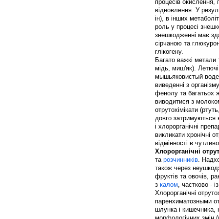
процесів окислення, 
відновлення. У резул
ін), в інших метабол
роль у процесі знешк
знешкодженні має здат
сірчаною та глюкурон
глікогену.
Багато важкі метали 
мідь, миш'як). Летючі
мышьяковистый водень
виведенні з організму
фенолу та багатьох 
виводитися з молоком 
отрутохімікати (ртуть
довго затримуються в
і хлорорганічні препа
викликати хронічні от
відмінності в чутливо
Хлорорганічні отрут
та
розчинників
. Надх
також через неушкодж
фруктів та овочів, р
з
калом
, частково - і
Хлорорганічні отрутох
паренхиматозными отр
шлунка і кишечника, 
морфологічних змін (