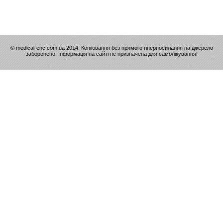
© medical-enc.com.ua 2014. Копіювання без прямого гіперпосилання на джерело
заборонено. Інформація на сайті не призначена для самолікування!