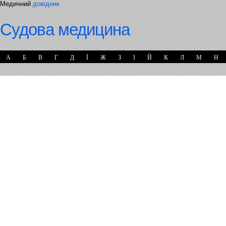
Медичний
довідник
Судова медицина
А
Б
В
Г
Д
Ї
Ж
З
І
Й
К
Л
М
Н