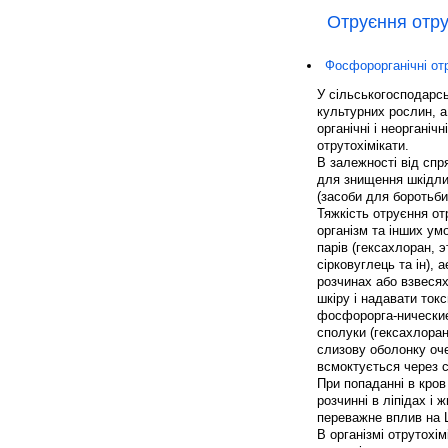
Отруєння отру
Фосфорорганічні от
У сільськогосподарсь
культурних рослин, а
органічні і неорганіч
отрутохімікати.
В залежності від спр
для знищення шкідлив
(засоби для боротьби
Тяжкість отруєння от
організм та інших ум
парів (гексахлоран,
сірковуглець та ін), 
розчинах або взвесях
шкіру і надавати ток
фосфорорга-нические 
сполуки (гексахлоран
слизову оболонку оче
всмоктується через 
При попаданні в кров
розчинні в ліпідах і
переважне вплив на
В організмі отрутохі