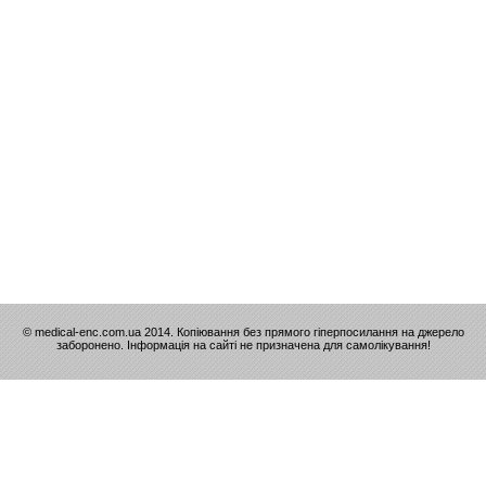
© medical-enc.com.ua 2014. Копіювання без прямого гіперпосилання на джерело
заборонено. Інформація на сайті не призначена для самолікування!