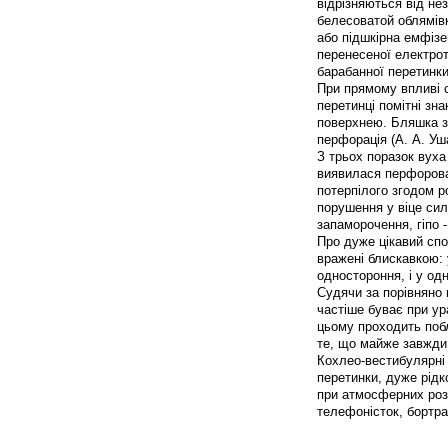
відрізняються від не
белесоватой облямівк
або підшкірна емфізем
перенесеної електрот
барабанної перетинки
При прямому впливі с
перетинці помітні зна
поверхнею. Бляшка за
перфорація (А. А. Уш
З трьох поразок вуха
виявилася перфорован
потерпілого згодом р
порушення у віце сил
запаморочення, гіпо -
Про дуже цікавий спо
вражені блискавкою: 
одностороння, і у од
Судячи за порівняно 
частіше буває при у
цьому проходить побл
те, що майже завжди 
Кохлео-вестибулярні п
перетинки, дуже рід
при атмосферних роз
телефоністок, бортра