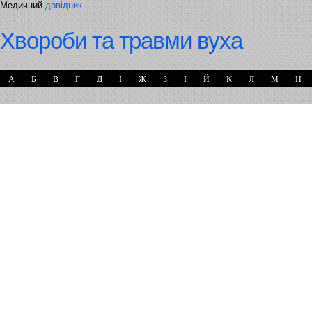
Медичний
довідник
Хвороби та травми вуха
А
Б
В
Г
Д
Ї
Ж
З
І
Й
К
Л
М
Н