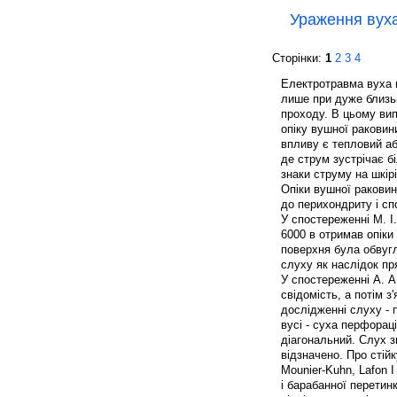
Ураження вуха
Сторінки:
1
2
3
4
Електротравма вуха в
лише при дуже близь
проходу. В цьому вип
опіку вушної раковин
впливу є тепловий а
де струм зустрічає б
знаки струму на шкірі
Опіки вушної ракови
до перихондриту і с
У спостереженні М. 
6000 в отримав опіки
поверхня була обвугл
слуху як наслідок пря
У спостереженні А. А
свідомість, а потім 
дослідженні слуху - 
вусі - суха перфорац
діагональний. Слух з
відзначено. Про стій
Mounier-Kuhn, Lafon І
і барабанної перетин