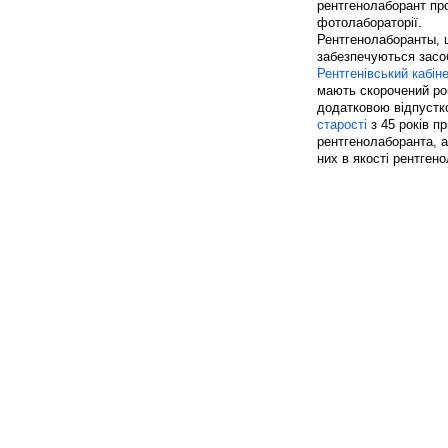
рентгенолаборант про
фотолабораторії.
Рентгенолаборанты, щ
забезпечуються засо
Рентгенівський кабін
мають скорочений ро
додатковою відпустко
старості
з 45 років пр
рентгенолаборанта, а 
них в якості рентген