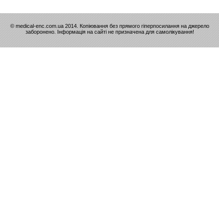
© medical-enc.com.ua 2014. Копіювання без прямого гіперпосилання на джерело
заборонено. Інформація на сайті не призначена для самолікування!