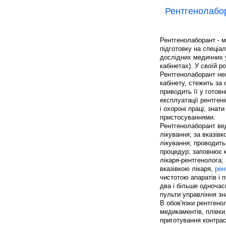
Рентгенолабо
Рентгенолаборант - м
підготовку на спеціа
дослідних медичних у
кабінетах). У своїй 
Рентгенолаборант нес
кабінету, стежить за 
приводить її у готов
експлуатації рентгені
і охороні праці; зна
пристосуваннями.
Рентгенолаборант вед
лікування; за вказів
лікування; проводить
процедур; заповнює к
лікаря-рентгенолога; 
вказівкою лікаря,
рен
чистотою апаратів і 
два і більше одноча
пульти управління зн
В обов'язки рентгено
медикаментів, плівки,
приготування контра