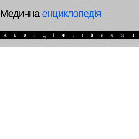
Медична
енциклопедія
А
Б
В
Г
Д
Ї
Ж
З
І
Й
К
Л
М
Н