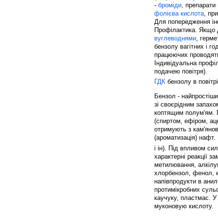
-
броміди
, препарати
фолієва кислота
, пр
Для попередження ін
Профілактика. Якщо 
вуглеводнями
, герм
бензолу вагітних і го
працюючих проводять 
Індивідуальна профі
подачею повітря).
ГДК
бензолу в повітр
Бензол - найпростіш
зі своєрідним запахом,
коптящим полум'ям. П
(спиртом, ефіром, ац
отримують з кам'янов
(ароматизація) нафт.
і ін). Під впливом с
характерні реакції з
метилювання, алкілув
хлорбензол, фенол, е
напівпродукти в анил
протимікробних сульф
каучуку, пластмас. У
муконовую кислоту.