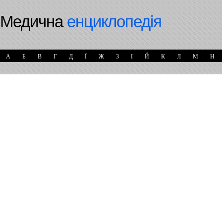
Медична
енциклопедія
А
Б
В
Г
Д
Ї
Ж
З
І
Й
К
Л
М
Н