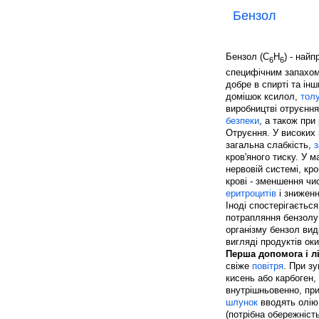
Бензол
Бензол (С
Н
) - най
6
6
специфічним запахом,
добре в спирті та ін
домішок ксилол,
тол
виробництві отруєння
безпеки
, а також при
Отруєння. У високих 
загальна слабкість,
кров'яного тиску. У 
нервовій системі, кро
крові - зменшення чи
еритроцитів
і знижен
Іноді спостерігаєтьс
потрапляння бензолу 
організму бензол вид
вигляді продуктів ок
Перша допомога і л
свіже
повітря
. При з
кисень або карбоген,
внутрішньовенно, при
шлунок
вводять олію
(потрібна обережніст