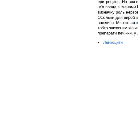
еритроцитів. На такі
ім'я поряд з іменами
визначну роль нервов
Оскільки для виробле
важливо. Міститься
тобто зниженим кількі
препарати печінки, у 
Лейкоцити