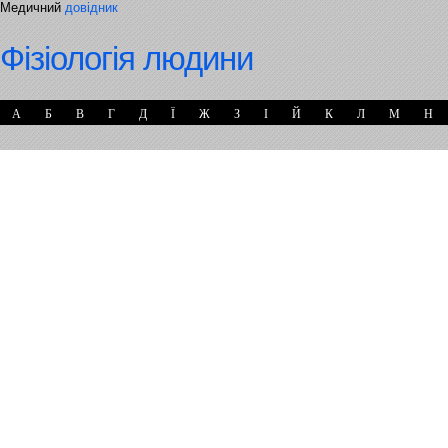
Медичний
довідник
Фізіологія людини
А
Б
В
Г
Д
Ї
Ж
З
І
Й
К
Л
М
Н