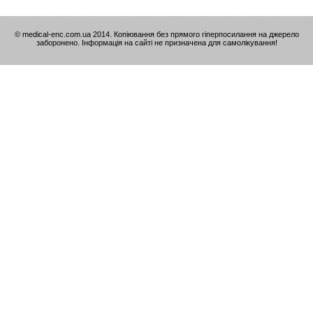
© medical-enc.com.ua 2014. Копіювання без прямого гіперпосилання на джерело
заборонено. Інформація на сайті не призначена для самолікування!