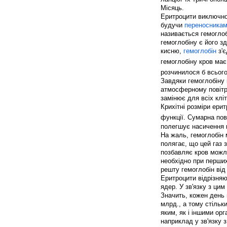
Місяць.
Еритроцити виключно
будучи
переносника
називається гемоглоб
гемоглобіну є його з
кисню,
гемоглобін
з'є
гемоглобіну кров ма
розчинилося б всього
Завдяки гемоглобіну 
атмосферному повітрі
замінює для всіх кліт
Крихітні розміри ери
функції. Сумарна пов
полегшує насичення к
На жаль, гемоглобін 
полягає, що цей газ з
позбавляє кров можли
необхідно при перших
решту гемоглобін від
Еритроцити відрізняю
ядер. У зв'язку з ци
Значить, кожен день 
млрд., а тому стільк
яким, як і іншими ор
наприклад у зв'язку 