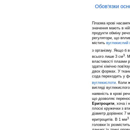
Обов'язки осн
Плазма крові насампе
значення мають в ні
продукти обміну речов
регулятори, що вплив
містить
вуглекислий 
з організму. Якщо б в
3
всього лише 3 см
. 
властивості плазми р
здатні хімічно пов'яз
двох формах. У ткан
сода переходить у 
вуглекислоти
. Коли 
вигляді вуглекислого
наявність в крові ре
що дозволяє переноси
Еритроцити
, хоча і
плоскі кружечки з вт
діаметр дорівнює 7 м
3
еритроцитів. В 1 мм
головки їх розмістит
ланцюг їх тричі опоя