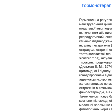
Гормонотерап
Гормональна регуляці
менструальним циклом
подальшої інволюцією
включенням або викл
репродуктивний, енер
клінічно підтверджен
інсуліну і естрогенів
естрадіол, естрон і е
тобто залозистої тка
жовтого тіла), інсулі
тироксин, продукова
(Дильман В. М., 1974)
щитовидної і підшлун
гонадотропинам відн
адренокортикотропный
залози впливає не ме
естрогенів в яєчника
фенолстероиды, а в 
Таким чином, існує б
компонентів складної
молочної залози ще б
фізіологічних норм і