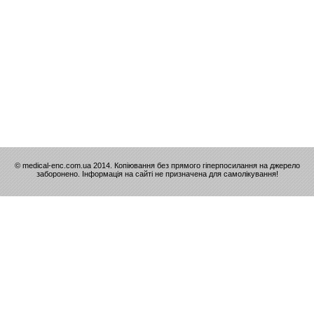
© medical-enc.com.ua 2014. Копіювання без прямого гіперпосилання на джерело
заборонено. Інформація на сайті не призначена для самолікування!