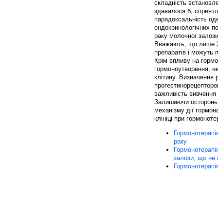
складність встановле
здавалося б, сприят
парадоксальність од
ендокринологічних пок
раку молочної залози 
Вважають, що лише 3
препаратів і можуть 
Крім впливу на гормо
гормоноутворення, н
клітину. Визначення р
прогестинорецепторов
важливість вивчення 
Залишаючи осторонь т
механізму дії гормон
клініці при гормоноте
Гормонотерапі
раку
Гормонотерапі
залози, що не
Гормонотерапія