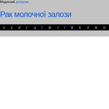
Медичний
довідник
Рак молочної залози
А
Б
В
Г
Д
Ї
Ж
З
І
Й
К
Л
М
Н