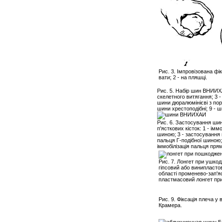
Рис. 3. Імпровізована фікс
вати; 2 - на пляшці.
Рис. 5. Набір шин ВНИИХА
скелетного витягання; 3 -
шини дюралюмінієві з пор
шини хрестоподібні; 9 - 
Рис. 6. Застосування шин
п'ясткових кісток: 1 - ім
шиною; 3 - застосування п
пальця Г-подібної шиною; 
іммобілізація пальця пр
Рис. 7. Лонгет при ушкодж
гіпсовий або винипласто
області променево-зап'яс
пластмасовий лонгет при 
Рис. 9. Фіксація плеча 
Крамера.