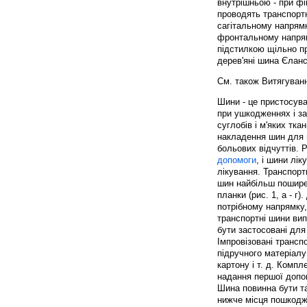
внутрішньою - при фі
проводять транспорт
сагітальному напрямк
фронтальному напрямк
підстилкою щільно пр
дерев'яні шина Єлансь
См. також Витягування
Шини - це пристосува
при ушкодженнях і за
суглобів і м'яких тка
накладення шин для 
больових відчуттів. 
допомоги
, і шини лі
лікування. Транспорт
шин найбільш поширен
планки (рис. 1, а - г
потрібному напрямку,
транспортні шини вип
бути застосовані для 
Імпровізовані транспо
підручного матеріалу 
картону і т. д. Комп
надання першої допо
Шина повинна бути та
нижче місця пошкодж