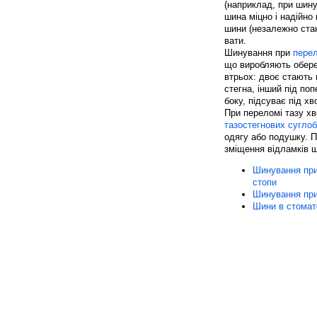
(наприклад, при шин
шина міцно і надійн
шини (незалежно стан
вати.
Шинування при
перел
що виробляють обере
втрьох: двоє стають 
стегна, інший під поп
боку, підсуває під хв
При переломі тазу х
тазостегнових сугло
одягу або подушку. П
зміщення відламків ш
Шинування при 
стопи
Шинування при
Шини в стомат