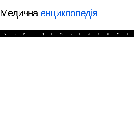
Медична
енциклопедія
А
Б
В
Г
Д
Ї
Ж
З
І
Й
К
Л
М
Н