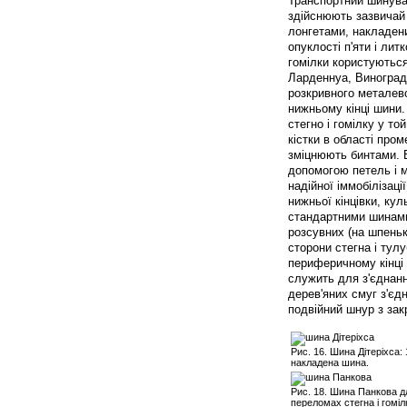
Транспортний шинуван
здійснюють зазвичай
лонгетами, накладени
опуклості п'яти і лит
гомілки користуються
Ларденнуа, Виноградо
розкривного металево
нижньому кінці шини.
стегно і гомілку у то
кістки в області про
зміцнюють бинтами. В
допомогою петель і м
надійної іммобілізац
нижньої кінцівки, ку
стандартними шинами 
розсувних (на шпеньк
сторони стегна і тулу
периферичному кінці 
служить для з'єднанн
дерев'яних смуг з'єд
подвійний шнур з зак
Рис. 16. Шина Дітеріхса: 
накладена шина.
Рис. 18. Шина Панкова дл
переломах стегна і гоміл