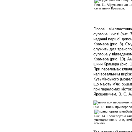
Рис. 11. Абдукционная ш
смуг шини Крамера.
Гіпсові і вініпласто
суглоба і кисті (рис.
наданні першої допом
Крамера (рис. 8). См
служить для транспорт
суглоба у відведеном
Крамера (рис. 10). А
шини Крамера (рис. 1
При переломах ключи
напівовальним вирізка
Кузьмінського (модел
що мають м'які обшив
при переломах кісток 
Ярошевичем, В. С. Ал
Рис. 13. Шини при перело
Рис. 14. Транспортна імм
ушкодженнях стопи, гомі
гомілки.