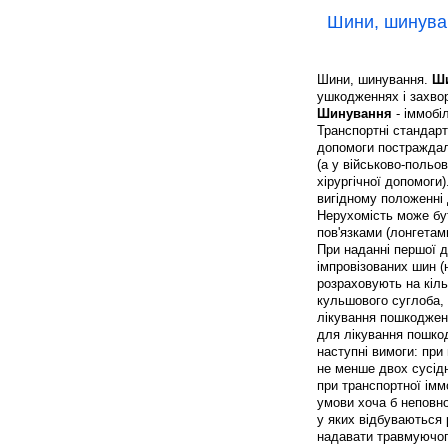
Шини, шинува
Шини, шинування.
Ш
ушкодженнях і захвор
Шинування
- іммобі
Транспортні стандарт
допомоги постраждали
(а у військово-польо
хірургічної допомоги
вигідному положенні 
Нерухомість може бу
пов'язками (лонгетами
При наданні першої д
імпровізованих шин (
розраховують на кіль
кульшового суглоба, с
лікування пошкодженн
для лікування пошко
наступні вимоги: пр
не менше двох сусідн
при транспортної імм
умови хоча б неповно
у яких відбуваються 
надавати травмуючого