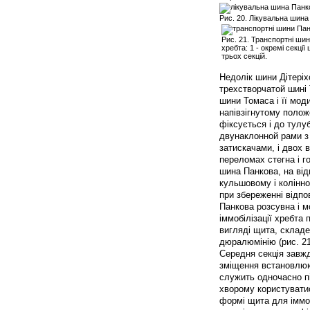
Рис. 20. Лікувальна шина 
Рис. 21. Транспортні шин
хребта: 1 - окремі секції
трьох секцій.
Недолік шини Дітеріхс
трехстворчатой шині 
шини Томаса і її моди
напівзігнутому полож
фіксується і до тулу
двунаклонной рами з
затискачами, і двох 
переломах стегна і г
шина Панкова, на від
кульшовому і колінно
при збереженні відпов
Панкова розсувна і м
іммобілізації хребта
вигляді щита, складе
дюралюмінію (рис. 21)
Середня секція завжд
зміщення встановлюют
служить одночасно п
хворому користувати
формі щита для іммобі