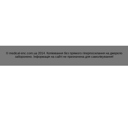
© medical-enc.com.ua 2014. Копіювання без прямого гіперпосилання на джерело
заборонено. Інформація на сайті не призначена для самолікування!