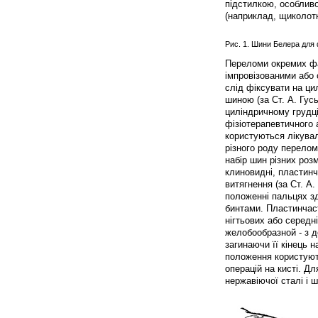
підстилкою, особливо
(наприклад, щиколотк
Рис. 1. Шини Белера для ф
Переломи окремих фа
імпровізованими або 
слід фіксувати на ци
шиною (за Ст. А. Гус
циліндричному грудці
фізіотерапевтичного а
користуються лікувал
різного роду перелом
набір шин різних розм
клиновидні, пластинч
витягнення (за Ст. А
положенні пальцях зд
бинтами. Пластинчас
нігтьових або середн
желобообразной - з до
загинаючи її кінець 
положення користують
операцій на кисті. Д
нержавіючої сталі і 