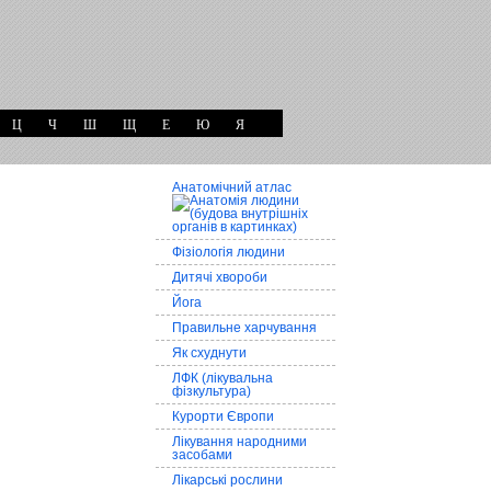
Ц
Ч
Ш
Щ
Е
Ю
Я
Анатомічний атлас
Фізіологія людини
Дитячі хвороби
Йога
Правильне харчування
Як схуднути
ЛФК (лікувальна
фізкультура)
Курорти Європи
Лікування народними
засобами
Лікарські рослини