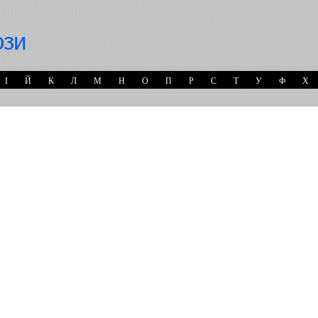
ози
І
Й
К
Л
М
Н
О
П
Р
С
Т
У
Ф
Х