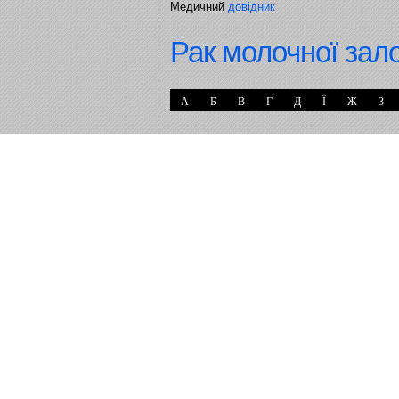
Медичний
довідник
Рак молочної зал
А
Б
В
Г
Д
Ї
Ж
З