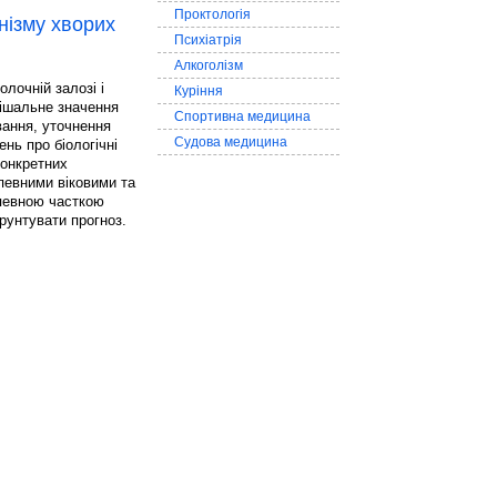
Проктологія
анізму хворих
Психіатрія
Алкоголізм
лочній залозі і
Куріння
рішальне значення
Спортивна медицина
вання, уточнення
Судова медицина
нь про біологічні
конкретних
 певними віковими та
певною часткою
рунтувати прогноз.