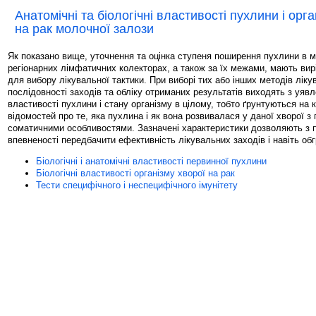
Анатомічні та біологічні властивості пухлини і орг
на рак молочної залози
Як показано вище, уточнення та оцінка ступеня поширення пухлини в мо
регіонарних лімфатичних колекторах, а також за їх межами, мають ви
для вибору лікувальної тактики. При виборі тих або інших методів ліку
послідовності заходів та обліку отриманих результатів виходять з уявле
властивості пухлини і стану організму в цілому, тобто ґрунтуються на 
відомостей про те, яка пухлина і як вона розвивалася у даної хворої з
соматичними особливостями. Зазначені характеристики дозволяють з 
впевненості передбачити ефективність лікувальних заходів і навіть обг
Біологічні і анатомічні властивості первинної пухлини
Біологічні властивості організму хворої на рак
Тести специфічного і неспецифічного імунітету