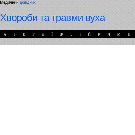
Медичний
довідник
Хвороби та травми вуха
А
Б
В
Г
Д
Ї
Ж
З
І
Й
К
Л
М
Н