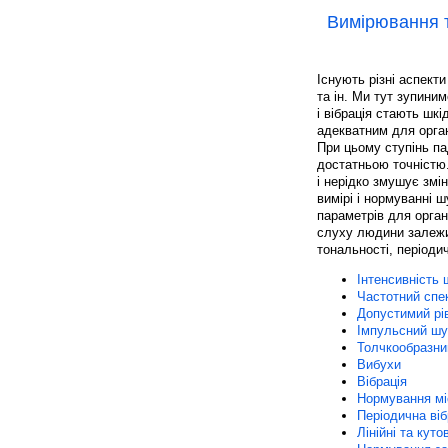
Вимірювання т
Існують різні аспекти 
та ін. Ми тут зупини
і вібрація стають шк
адекватним для орган
При цьому ступінь па
достатньою точністю.
і нерідко змушує зм
вимірі і нормуванні 
параметрів для орган
слуху людини залежит
тональності, періодич
Інтенсивність
Частотний спе
Допустимий рі
Імпульсний ш
Толчкообразн
Вибухи
Вібрація
Нормування міс
Періодична віб
Лінійні та куто