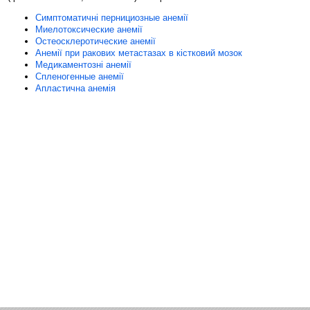
Симптоматичні пернициозные анемії
Миелотоксические анемії
Остеосклеротические анемії
Анемії при ракових метастазах в кістковий мозок
Медикаментозні анемії
Спленогенные анемії
Апластична анемія