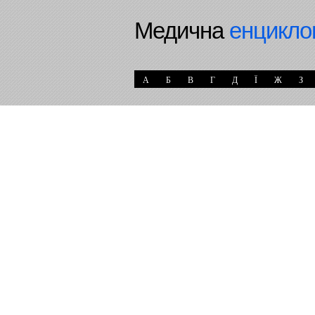
Медична
енцикло
А
Б
В
Г
Д
Ї
Ж
З