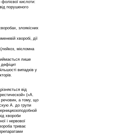
) фолієвої кислоти:
 від порушеного
 хворобах, злоякісних
меневій хворобі, дії
 (лейкоз, мієломна
приймається лише
, дефіцит
ільшості випадків у
кторів.
різняється від
хрестической» («А.
 речовин, а тому, що
скую А. до групи
 пернициозоподобной
від хвороби
ої і нервової
Хвороба триває
 препаратами