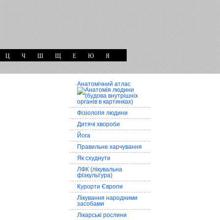
Ц
Ч
Ш
Щ
Е
Ю
Я
Анатомічний атлас
Фізіологія людини
Дитячі хвороби
Йога
Правильне харчування
Як схуднути
ЛФК (лікувальна
фізкультура)
Курорти Європи
Лікування народними
засобами
Лікарські рослини