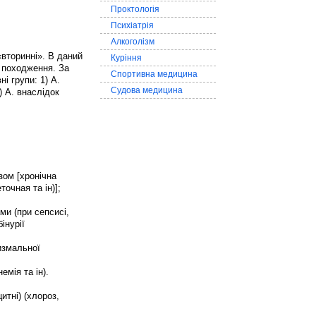
Проктологія
Психіатрія
Алкоголізм
«вторинні». В даний
Куріння
о походження. За
Спортивна медицина
і групи: 1) А.
Судова медицина
) А. внаслідок
зом [хронічна
очная та ін)];
ми (при сепсисі,
інурії
измальної
мія та ін).
итні) (хлороз,