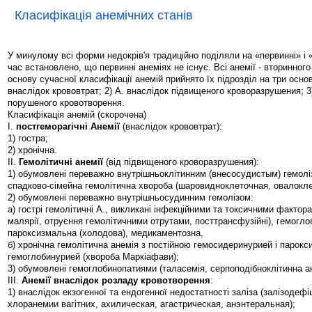
Класифікація анемічних станів
У минулому всі форми недокрів'я традиційно поділяли на «первинні» і 
час встановлено, що первинні анеміях не існує. Всі анемії - вторинног
основу сучасної класифікації анемій прийнято їх підрозділ на три основн
внаслідок крововтрат; 2) А. внаслідок підвищеного кроворазрушения; 3
порушеного кровотворення.
Класифікація анемій (скорочена)
I.
постгеморагічні Анемії
(внаслідок крововтрат):
1) гостра;
2) хронічна.
II.
Гемолітичні анемії
(від підвищеного кроворазрушения):
1) обумовлені переважно внутрішньоклітинним (внесосудистым) гемолі
спадково-сімейна гемолітична хвороба (шаровидноклеточная, овалоклет
2) обумовлені переважно внутрішньосудинним гемолізом:
а) гострі гемолітичні А., викликані інфекційними та токсичними фактора
малярії, отруєння гемолітичними отрутами, посттрансфузійні), гемоглоб
пароксизмальна (холодова), медикаментозна,
б) хронічна гемолітична анемія з постійною гемосидеринурией і парокс
гемоглобинурией (хвороба Маркіафави);
3) обумовлені гемоглобинопатиями (таласемія, серпоподібноклітинна ане
III.
Анемії внаслідок розладу кровотворення
:
1) внаслідок екзогенної та ендогенної недостатності заліза (залізодефіц
хлоранемии вагітних, ахилическая, агастрическая, анэнтеральная);