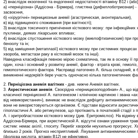
2) внаслідок екзогенної та ендогенної недостатності вітаміну В12 і (або
а) «перніціозна» (Аддісона - Бірмера), глистяна (дифиллоботриозная) -
засвоєння,
б) «хірургічні» пернициозные анемії (агастрическая, анэнтеральная),
в) від підвищеного споживання (при вагітності);
3) внаслідок токсичного пригнічення кісткового мозку: при інфекційних
пухлинах, деяких лікарських впливах;
4) внаслідок спустошення кісткового мозку (миелофтизические) при про
бензолу та ін;
5) від заміщення (метаплазії) кісткового мозку при системних процесах
хвороба, метастази раку в кістковий мозок та інші).
Наведена класифікація певною мірою схематична, так як в основу її 
один, хоча і основний у розвитку анемії, фактор - втрата крові, гемоліз
гемопоэтического фактора. Насправді патогенез А. більш складний, в б
виникненні недокрів'я бере участь одночасно кілька патогенетичних фа
2.
Перніціозна анемія вагітних
- див. нижче Анемія вагітних.
3.
Ахрестическая анемія
. Своєрідна «пернициозоподобная» А., що від
класичної перніциозної А. патогенезом і клінічною картиною і звана «а
від невикористання»), виникає не внаслідок дефіциту антианемических
вони не використовуються організмом. Є підстави відносити ахрестиче
гіпопластичні А. або ретикулезов, що протікають в початковій стадії з
А. і эритробластозом кісткового мозку (див. Еритромієлоз). На відміну 
Аддісона-Бірмера, при ахрестической А. відсутні ознаки ураження травн
систем: немає ахілії, глоситу. Перебіг хвороби неухильно прогресує. 
близько 2 років. Прогноз несприятливий. Лікування антианемическими
(фолієва кислота, вітамін В12) не ефективно.