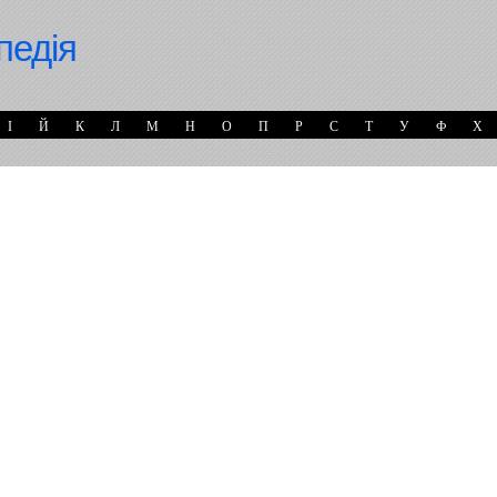
педія
І
Й
К
Л
М
Н
О
П
Р
С
Т
У
Ф
Х