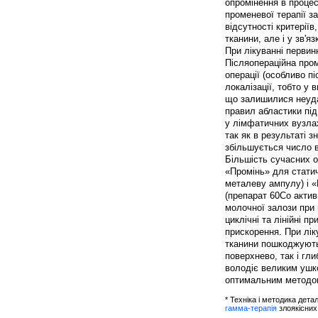
опромінення в процес
променевої терапії з
відсутності критерії
тканини, але і у зв'я
При лікуванні первин
Післяопераційна пром
операції (особливо п
локалізації, тобто у
що залишилися неуда
правил абластики під
у лімфатичних вузлах
так як в результаті 
збільшується число в
Більшість сучасних 
«Промінь» для статич
металеву ампулу) і «
(препарат 60Со актив
молочної залози при 
циклічні та лінійні 
прискорення. При лік
тканини пошкоджують
поверхнево, так і гл
володіє великим ушк
оптимальним методом 
* Техніка і методика дета
гамма-терапія
злоякісних 