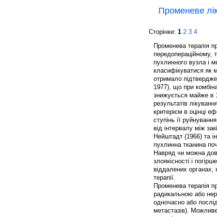
Променеве лік
Сторінки:
1
2
3
4
Променева терапія пр
передопераційному, т
пухлинного вузла і м
класифікуватися як м
отримало підтвердже
1977), що при комбіна
знижується майже в 1
результатів лікуванн
критерієм в оцінці е
ступінь її руйнування
від інтервалу між за
Нейштадт (1966) та і
пухлинна тканина поч
Навряд чи можна дове
злоякісності і погір
віддалених органах,
терапії.
Променева терапія пр
радикальною або нер
одночасно або послід
метастазів). Можлив