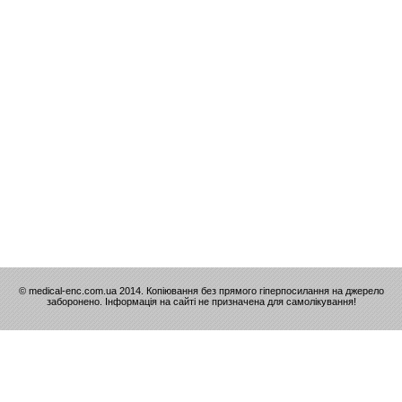
© medical-enc.com.ua 2014. Копіювання без прямого гіперпосилання на джерело
заборонено. Інформація на сайті не призначена для самолікування!