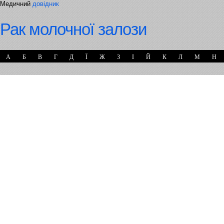
Медичний
довідник
Рак молочної залози
А
Б
В
Г
Д
Ї
Ж
З
І
Й
К
Л
М
Н