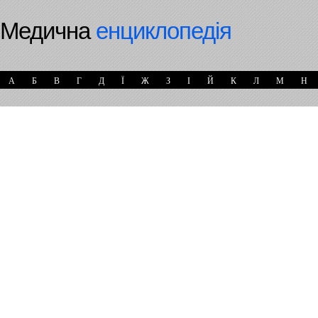
Медична
енциклопедія
А
Б
В
Г
Д
Ї
Ж
З
І
Й
К
Л
М
Н