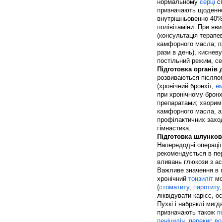
нормальному
серці
сп
призначають щоденно 
внутрішньовенно 40%
полівітаміни. При яв
(консультація терапев
камфорного масла; п
рази в день), киснев
постільний режим, сеч
Підготовка органів
розвиваються післяоп
(хронічний бронхіт,
е
при хронічному бронх
препаратами; хворим
камфорного масла, а 
профілактичних захо
гімнастика.
Підготовка шлунков
Напередодні операції
рекомендується в пе
вливань глюкози з а
Важливе значення в 
хронічний
тонзиліт
мо
(
стоматиту
,
паротиту
ліквідувати карієс, 
Пухкі і набряклі миг
призначають також
п
пеніцилін
,
перекис в