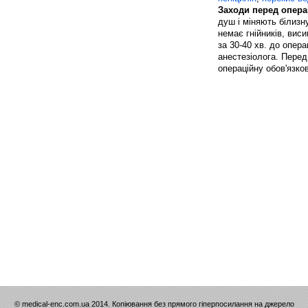
Заходи перед опера
душ і міняють білизну
немає гнійників, виси
за 30-40 хв. до опер
анестезіолога. Пере
операційну обов'язко
© medical-enc.com.ua 2014. Копіювання без прямого гіперпосилання на джерело