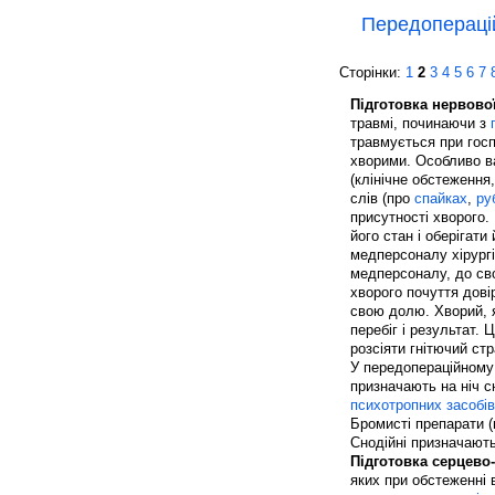
Передопераці
Сторінки:
1
2
3
4
5
6
7
Підготовка нервової
травмі, починаючи з
травмується при госп
хворими. Особливо в
(клінічне обстеження
слів (про
спайках
,
ру
присутності хворого.
його стан і оберігати
медперсоналу хірургі
медперсоналу, до сво
хворого почуття довір
свою долю. Хворий, я
перебіг і результат.
розсіяти гнітючий ст
У передопераційному
призначають на ніч сно
психотропних засобів
Бромисті препарати 
Снодійні призначають
Підготовка серцево
яких при обстеженні в