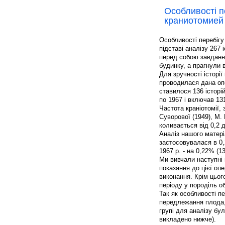
Особливості пе
краниотомией
Особливості перебіг
підставі аналізу 267 
перед собою завданн
будинку, а прагнули в
Для зручності історії
проводилася дана опе
ставилося 136 історі
по 1967 і включав 131
Частота краніотомії, 
Суворової (1949), М.
коливається від 0,2 
Аналіз нашого матері
застосовувалася в 0,2
1967 р. - на 0,22% (1
Ми вивчали наступні 
показання до цієї опе
виконання. Крім цьог
періоду у породіль о
Так як особливості пе
передлежання плода, 
групі для аналізу бул
викладено нижче).