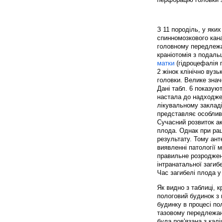
З 11 породіль, у яких
спинномозкового кана
головному передлежан
краніотомія з подаль
матки
(гідроцефалія 
2 жінок клінічно вуз
головки. Велике знач
Дані табл. 6 показую
настала до надходжен
лікувальному закладі
представляє особливо 
Сучасний розвиток а
плода. Однак при рац
результату. Тому ан
виявленні патології 
правильне розроджен
інтранатальної загиб
Час загибелі плода у
Як видно з таблиці, 
пологовий будинок з
будинку в процесі по
тазовому передлежанн
була пов'язана з калі