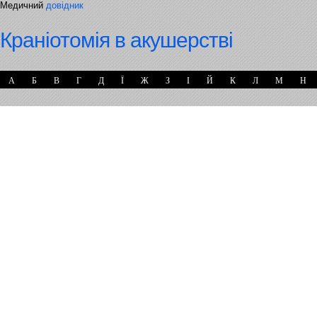
Медичний
довідник
Краніотомія в акушерстві
А
Б
В
Г
Д
Ї
Ж
З
І
Й
К
Л
М
Н