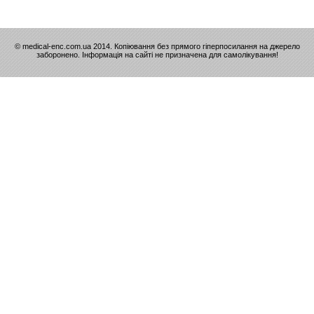
© medical-enc.com.ua 2014. Копіювання без прямого гіперпосилання на джерело
заборонено. Інформація на сайті не призначена для самолікування!