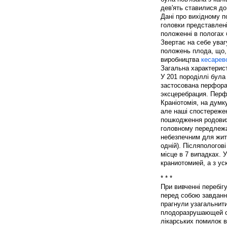
дев'ять ставилися до I
Дані про вихідному п
головки представлені
положенні в пологах 
Звертає на себе уваг
положень плода, що,
виробництва
кесарев
Загальна характерист
У 201 породіллі була
застосована перфорац
эксцеребрация. Перф
Краніотомія, на думк
але наші спостереже
пошкодження родових
головному передлежан
небезпечним для житт
одній). Післяпологов
місце в 7 випадках. 
краниотомией, а з уск
* * *
При вивченні перебігу
перед собою завданн
прагнули узагальнити
плодоразрушающей оп
лікарських помилок 