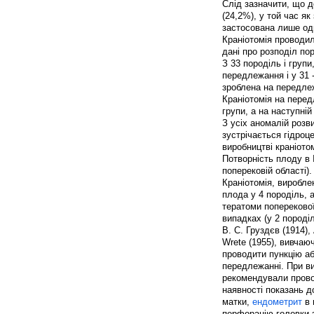
Слід зазначити, що д
(24,2%), у той час як
застосована лише од
Краніотомія проводил
дані про розподіл по
З 33 породіль і груп
передлежання і у 31 -
зроблена на передлеж
Краніотомія на передл
групи, а на наступній 
З усіх аномалій роз
зустрічається гідроц
виробництві краніотом
Потворність плоду в I
поперековій області).
Краніотомія, виробле
плода у 4 породіль, 
тератоми поперекової
випадках (у 2 породі
В. С. Груздєв (1914),
Wrete (1955), вивчаю
проводити пункцію аб
передлежанні. При ви
рекомендували прово
наявності показань 
матки,
ендометрит
в 
перфорацію головки 