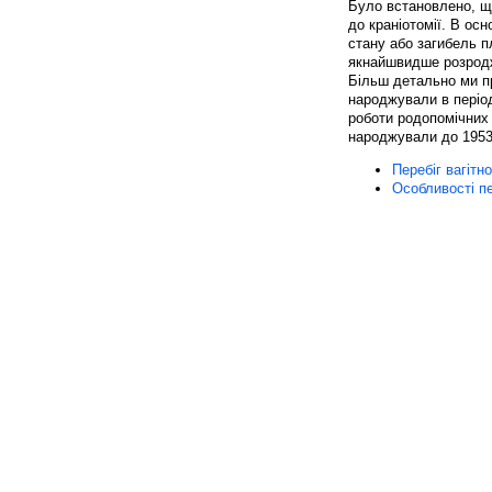
Було встановлено, що
до краніотомії. В ос
стану або загибель п
якнайшвидше розродж
Більш детально ми про
народжували в періо
роботи родопомічних з
народжували до 1953
Перебіг вагітн
Особливості пе