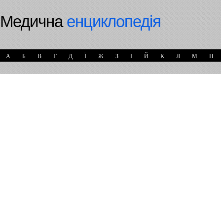
Медична
енциклопедія
А
Б
В
Г
Д
Ї
Ж
З
І
Й
К
Л
М
Н