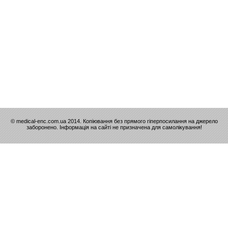
© medical-enc.com.ua 2014. Копіювання без прямого гіперпосилання на джерело
заборонено. Інформація на сайті не призначена для самолікування!