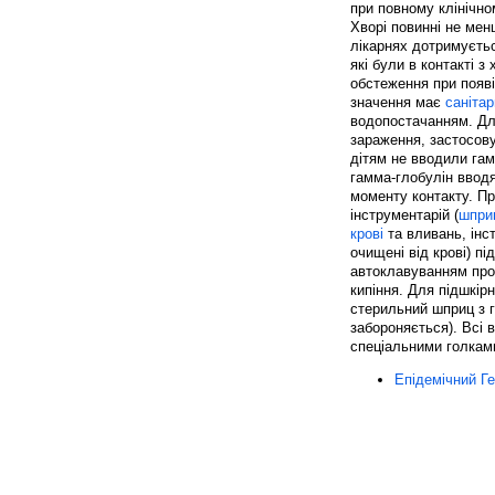
при повному клінічно
Хворі повинні не мен
лікарнях дотримуєть
які були в контакті 
обстеження при появі
значення має
саніта
водопостачанням. Дл
зараження, застосо
дітям не вводили гам
гамма-глобулін вводя
моменту контакту. Пр
інструментарій (
шпри
крові
та вливань, інст
очищені від крові) п
автоклавуванням прот
кипіння. Для підшкір
стерильний шприц з 
забороняється). Всі в
спеціальними голкам
Епідемічний Ге