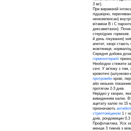
3 мг).
При вираженій інток
підшкірно, переливан
неокомпенсан) внутрі
вітаміни В і С парэнт
дексаметазон). Почи
стероїдних гормонів.
й день лікування) зн
апетит, хворі стають
жовтяниця, нормалізу
Середня добова доза
гормонотерапії
призна
Необхідно стежити за
сечі. У зв'язку з ти
кровотечі (шлунково
протромбін
крові, пер
або низьких показник
протягом 2-3 днів.
Нерідко у хворих, як
виведенням калію. В
ацетату калію по 15 
призначають
антибіо
стрептоміцином
1 г н
днів, рондомицин 0,3 
Профілактика. Усіх х
менше 3 тижнів з мом