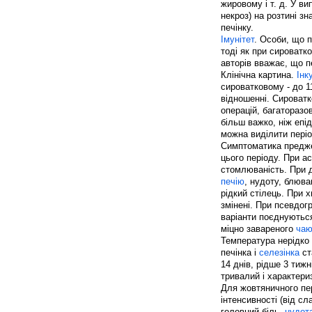
жировому і т. д. У в
некроз) на розтині з
печінку.
Імунітет
. Особи, що 
тоді як при сироватко
авторів вважає, що п
Клінічна картина.
Інк
сироватковому - до 11
відношенні. Сироватк
операцій, багаторазов
більш важко, ніж епі
можна виділити пері
Симптоматика преджел
цього періоду. При а
стомлюваність. При 
печію
, нудоту, блюва
рідкий стілець. При 
змінені. При псевдог
варіанти поєднуються
міцно завареного
ча
Температура нерідко 
печінка і
селезінка
ст
14 днів, рідше 3 тиж
тривалий і характери
Для жовтяничного пер
інтенсивності (від сл
головний біль,
нудот