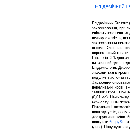
Епідемічний Г
Епідемічний Гепатит 
захворювання, при я
епідемічного гепатит
велику схожість, вони
захворювання вимагає
окремо. Оскільки пра
сироватковий гепатит
Етіологія. Збудником
патогенний для люди
Епідеміологія. Джере
знаходиться в крові 
воду, не виключаєтьс
Зараження сироватко
переливанні крові, в
залишки крові. При ц
(0,01 мл). Найбільшу
безжелтушным перебі
Патогенез і патолог
пошкоджує їх, особли
деструктивні зміни: 
виводити
білірубін
, я
(див.). Порушується 