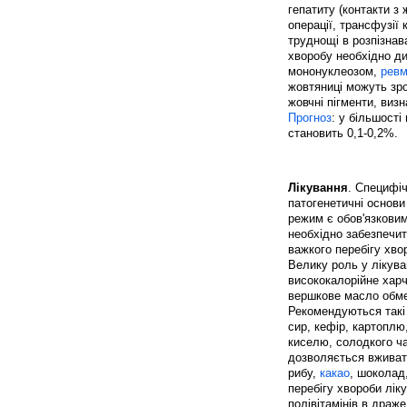
гепатиту (контакти з
операції, трансфузії 
труднощі в розпізна
хворобу необхідно д
мононуклеозом,
ревм
жовтяниці можуть зро
жовчні пігменти, виз
Прогноз
: у більшост
становить 0,1-0,2%.
Лікування
. Специфіч
патогенетичні основи
режим є обов'язковим
необхідно забезпечит
важкого перебігу хво
Велику роль у лікува
висококалорійне харч
вершкове масло обмеж
Рекомендуються такі 
сир, кефір, картоплю,
киселю, солодкого ч
дозволяється вживат
рибу,
какао
, шоколад
перебігу хвороби лік
полівітамінів в драже