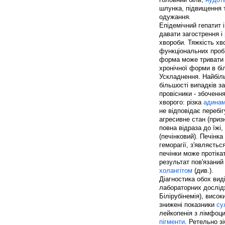
шлунка, підвищення 
одужання.
Епідемічний гепатит і
давати загострення і
хвороби. Тяжкість хво
функціональних проб 
форма може тривати 
хронічної форми в бі
Ускладнення. Найбіль
більшості випадків з
провісники - збоченн
хворого: різка
адинам
не відповідає перебіг
агресивне стан (приз
повна відраза до їжі
(печінковий). Печінк
геморагії, з'являєть
печінки може протіка
результат пов'язаний
холангітом
(див.).
Діагностика обох виді
лабораторних дослідж
Білірубінемія), висо
знижені показники
су
лейкопенія з лімфоц
пігменти
. Ретельно з