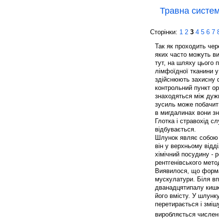
Травна систе
Сторінки:
1
2
3
4
5
6
7
Так як проходить через
яких часто можуть ви
тут, на шляху цього 
лімфоїдної тканини у 
здійснюють захисну 
контрольний пункт ор
знаходяться між дужка
зусиль може побачити 
в мигдалинах вони з
Глотка і стравохід с
відбувається.
Шлунок являє собою р
він у верхньому відд
хімічний посудину - 
рентгенівського мето
Виявилося, що форма 
мускулатури. Біля вп
дванадцятипалу кишк
його вмісту. У шлунк
перетирається і зміш
виробляється числен