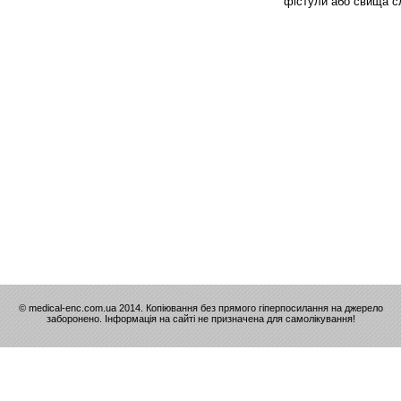
фістули або свища с
© medical-enc.com.ua 2014. Копіювання без прямого гіперпосилання на джерело
заборонено. Інформація на сайті не призначена для самолікування!