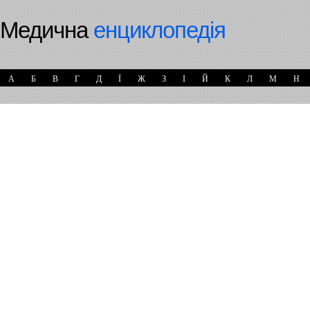
Медична
енциклопедія
А
Б
В
Г
Д
Ї
Ж
З
І
Й
К
Л
М
Н