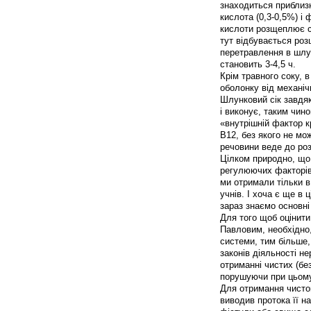
знаходиться приблизн
кислота (0,3-0,5%) і
кислоти розщеплює ск
тут відбувається розщ
перетравлення в шлун
становить 3-4,5 ч.
Крім травного соку, 
оболонку від механіч
Шлунковий сік завдя
і виконує, таким чин
«внутрішній фактор к
В12, без якого не мо
речовини веде до розв
Цілком природно, що
регулюючих факторів.
ми отримали тільки 
учнів. І хоча є ще в
зараз знаємо основні
Для того щоб оцінити
Павловим, необхідно,
системи, тим більше
законів діяльності н
отриманні чистих (бе
порушуючи при цьому 
Для отримання чистог
виводив протока її н