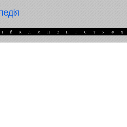
педія
І
Й
К
Л
М
Н
О
П
Р
С
Т
У
Ф
Х