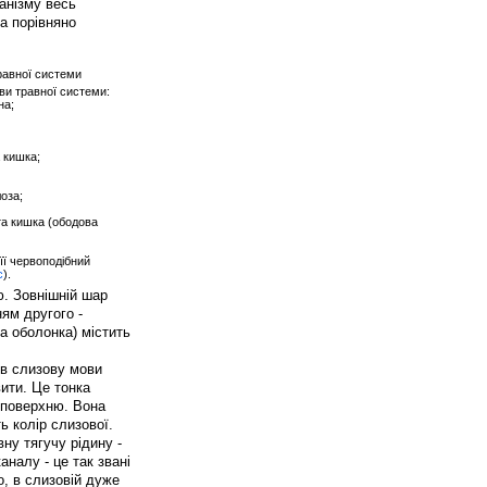
анізму весь
а порівняно
ви травної системи:
на;
 кишка;
лоза;
ста кишка (ободова
 її червоподібний
с
).
ю. Зовнішній шар
ям другого -
ва оболонка) містить
ив слизову мови
вити. Це тонка
 поверхню. Вона
ь колір слизової.
ну тягучу рідину -
налу - це так звані
го, в слизовій дуже