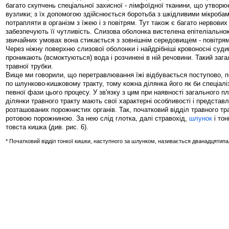
багато скупчень спеціальної захисної - лімфоїдної тканини, що утворю
вузлики; з їх допомогою здійснюється боротьба з шкідливими мікробам
потрапляти в організм з їжею і з повітрям. Тут також є багато нервових 
забезпечують її чутливість. Слизова оболонка вистелена епітеліально
звичайних умовах вона стикається з зовнішнім середовищем - повітрям
Через ніжну поверхню слизової оболонки і найдрібніші кровоносні судин
проникають (всмоктуються) вода і розчинені в ній речовини. Такий заг
травної трубки.
Вище ми говорили, що перетравлювання їжі відбувається поступово, по
по шлунково-кишковому тракту, тому кожна ділянка його як би спеціалі
певної фази цього процесу. У зв'язку з цим при наявності загального п
ділянки травного тракту мають свої характерні особливості і представ
розташованих порожнистих органів. Так, початковий відділ травного т
ротовою порожниною. За нею слід глотка, далі стравохід,
шлунок
і тон
товста кишка (див. рис. 6).
* Початковий відділ тонкої кишки, наступного за шлунком, називається дванадцятипа