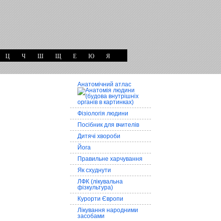
Ц
Ч
Ш
Щ
Е
Ю
Я
Анатомічний атлас
Фізіологія людини
Посібник для вчителів
Дитячі хвороби
Йога
Правильне харчування
Як схуднути
ЛФК (лікувальна
фізкультура)
Курорти Європи
Лікування народними
засобами