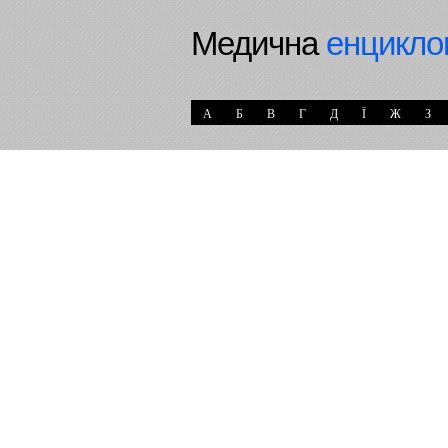
Медична
енцикло
А
Б
В
Г
Д
Ї
Ж
З