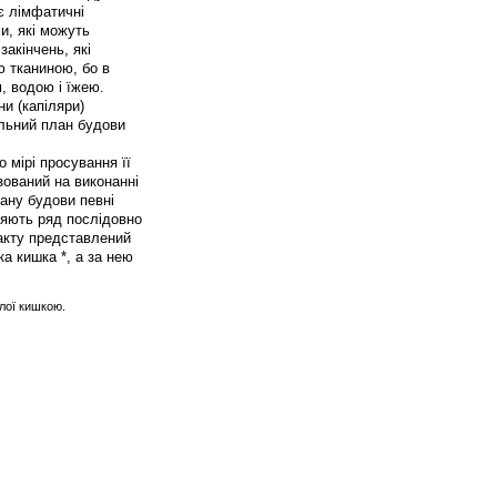
є лімфатичні
и, які можуть
закінчень, які
ю тканиною, бо в
, водою і їжею.
и (капіляри)
альний план будови
 мірі просування її
зований на виконанні
лану будови певні
ляють ряд послідовно
ракту представлений
ка кишка *, а за нею
лої кишкою.