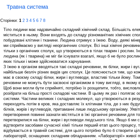
Травна система
Сторінки:
1
2
3
4
5
6
7
8
Тіло людини має надзвичайно складний хімічний склад. Більшість еле
міститься в ньому. Вони входять до складу різноманітних хімічних спол
побудовані клітини і тканини. Людина отримує з їжею. Воду, деякі мінер
ми сприймаємо у вигляді неорганічних сполук. Всі інші хімічні речовин
тільки з органічних сполук, що утворюються в тілах тварин і рослин. 
людина (як і тварина) не міг би існувати взагалі, якщо б не було рослин
яких тільки і може здійснюватися харчування.
З їжею в організм вводяться такі складні речовини, як білки, жири і ву
найбільше безліч різних видів цих сполук. Це пояснюється тим, що ко
має в своєму складі білки, жири і вуглеводи, властиві тільки йому. Том
речовини не можуть бути засвоєні організмом в тому вигляді, в якому в
Щоб вони могли бути сприйняті, потрібно їх розщепити, тобто, вислов
розібрати на більш прості складові частини. В цьому як раз і полягає 
системи. Частини великих і складних молекул, що утворюються в резул
переходять потім в кров, яка доставляє їх клітинам тіла, де з них буд
білків, жирів і вуглеводів, притаманні лише людському організму. Уявіть
перетворення повинні зазнати містяться в їжі органічні речовини для т
перетворилися на білки, жири і вуглеводи людського тіла. Якщо б ми 
відтворити засобами сучасної хімії тільки перший етап цього процесу, 
відбувається в травній системі, для цього потрібно було б створити ц
лабораторій, оснащених складним обладнанням. «Лабораторії» живої 