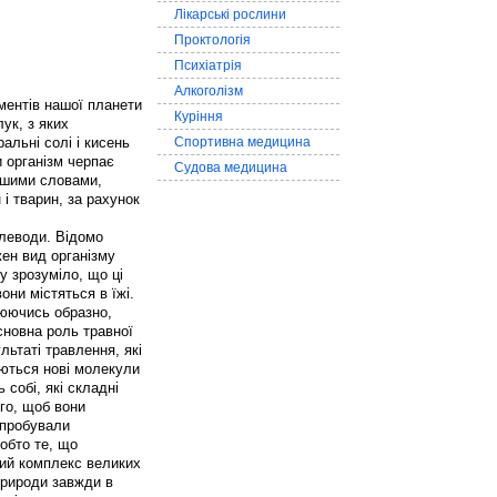
Лікарські рослини
Проктологія
Психіатрія
Алкоголізм
ментів нашої планети
Куріння
ук, з яких
альні солі і кисень
Спортивна медицина
и організм черпає
Судова медицина
Іншими словами,
 і тварин, за рахунок
глеводи. Відомо
жен вид організму
у зрозуміло, що ці
они містяться в їжі.
люючись образно,
основна роль травної
ьтаті травлення, які
уються нові молекули
 собі, які складні
ого, щоб вони
спробували
тобто те, що
ілий комплекс великих
природи завжди в