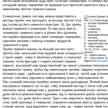
багато разів економніше будь-яких сучасних лабораторій. В умовах орг
складний процес переробки їжі відбувається протягом короткого часу н
невеликому протязі травного каналу.
Схематично травну систему можна представити у
вигляді трубки, яка проходить на всьому протязі тіла
Рис. 6. Схема будо
1 - ротова порожни
від голови до його нижнього кінця (рис. 6). Цю трубку
2 - глотка;
можна порівняти з конвеєром. По мірі руху вмісту
3 - стравохід;
4 - шлунок;
«конвеєру» травного тракту в різних його ділянках
5 - дванадцятипала
послідовно відбуваються певні «операції» переробки
6 - печінка;
харчових речовин і перехід кінцевих продуктів
7 - жовчний міхур;
8 - підшлункова за
травлення в кров.
9 - тонка кишка;
Трубка травного каналу на більшій частині свого
10, 11, 12,13 - тов
кишка);
протягу має загальний план будови! вона складається
14 - пряма кишка;
з трьох шарів - зовні її оболонка утворює з сполучної
15 - сліпа кишка та
відросток (
апендик
тканини, потім йде шар з гладкої м'язової тканини,
нарешті, внутрішній шар представлений так званої слизовою оболонко
відокремлює травну трубку від навколишніх органів; завдяки скороченн
м'язового шару - здійснюється просування її вмісту; третій шар (слизо
залози, соки яких відіграють найважливішу роль у перетравленні їжі.
Про слизовій оболонці потрібно сказати трохи докладніше. Всякий бач
внутрішньої поверхні губ та щік, тому зовнішній вигляд її легко собі уя
оболонка ніжна, завжди має у здорової людини рожевий колір і вологу
дуже багата кровоносними судинами, від їх наповнення кров'ю залежит
Крім того, тут дуже багато залоз. Одні з них виділяють прозору безбарв
слиз, який зволожує її поверхню, сприяючи ковзанню вмісту травного ка
слизові залози. Інші виділяють травні соки, це - травні залози. Крім то