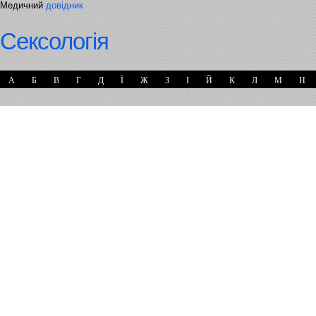
Медичний
довідник
Сексологія
А
Б
В
Г
Д
Ї
Ж
З
І
Й
К
Л
М
Н