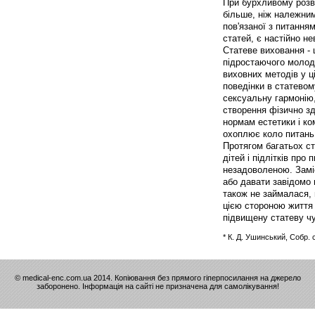
При бурхливому розви
більше, ніж належним
пов'язаної з питання
статей, є настійно н
Статеве виховання - 
підростаючого молодо
виховних методів у ц
поведінки в статевом
сексуальну гармонію,
створення фізично зд
нормам естетики і к
охоплює коло питань,
Протягом багатьох с
дітей і підлітків пр
незадоволеною. Заміс
або давати завідомо
також не займалася,
цією стороною життя 
підвищену статеву чу
* К. Д. Ушинський, Собр. со
© medical-enc.com.ua 2014. Копіювання без прямого гіперпосилання на джерело
заборонено. Інформація на сайті не призначена для самолікування!