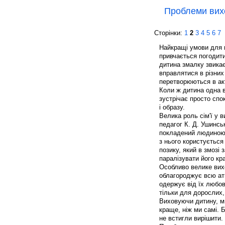
Проблеми вих
Сторінки:
1
2
3
4
5
6
7
Найкращі умови для в
привчається погодити 
дитина змалку звикає
вправлятися в різних
перетворюються в ак
Коли ж дитина одна в
зустрічає просто спо
і образу.
Велика роль сім'ї у в
педагог К. Д. Ушинсь
покладений людиною 
з нього користується
позику, який в змоз
паралізувати його кр
Особливо велике вих
облагороджує всю атм
одержує від їх любов
тільки для дорослих, 
Виховуючи дитину, м
краще, ніж ми самі. 
не встигли вирішити.