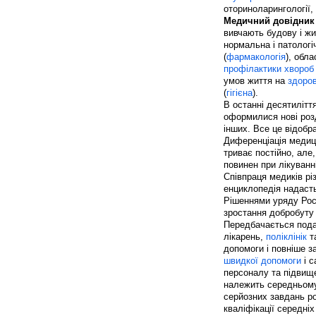
оториноларингології,
Медичний довідник
вивчають будову і жит
нормальна і патологіч
(
фармакологія
), обла
профілактики хвороб
умов життя на
здоров
(
гігієна
).
В останні десятилітт
оформилися нові розд
інших. Все це відобр
Диференціація медиц
триває постійно, але
повинен при лікуванн
Співпраця медиків рі
енциклопедія надаст
Рішеннями уряду Росі
зростання добробуту 
Передбачається пода
лікарень,
поліклінік
та
допомоги і повніше з
швидкої допомоги
і с
персоналу та підвище
належить середньому 
серйозних завдань ро
кваліфікації середні