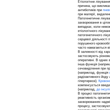
Етіологічне лікуванн
причина, що виклика
антибіотиків при
пнев
при малярії, видаленн
Патогенетичне лікува
захворювання в цілом
випадках, коли немож
етіологічного лікува
патогенетичного ліку
серцевої діяльності 
порушеного кровообіг
часто намагаються ві
В залежності від хар
застосовують різнома
оперативні. В одних 
інша функція (напри
сечовиділення при пр
(наприклад, функція
радіоактивного йоду
гіпертиреозі).
Кровоно
компенсується введен
(наприклад,
до інсул
В процесі патогенет
реактивність організ
захворюваннях надмір
процесу, застосовую