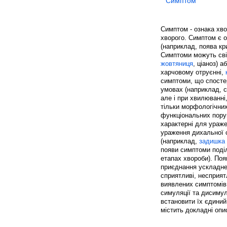
Симптом
Симптом - ознака хво
хворого. Симптом є 
(наприклад, поява к
Симптоми можуть свід
жовтяниця
, ціаноз) 
харчовому отруєнні,
симптоми, що спостер
умовах (наприклад, с
але і при хвилюванн
тільки морфологічних 
функціональних поруш
характерні для ураже
ураження дихальної с
(наприклад,
задишка
появи симптоми поділя
етапах хвороби). Поя
приєднання ускладне
сприятливі, несприят
виявлених симптомів,
симуляції та дисимул
встановити їх єдиний
містить докладні опи