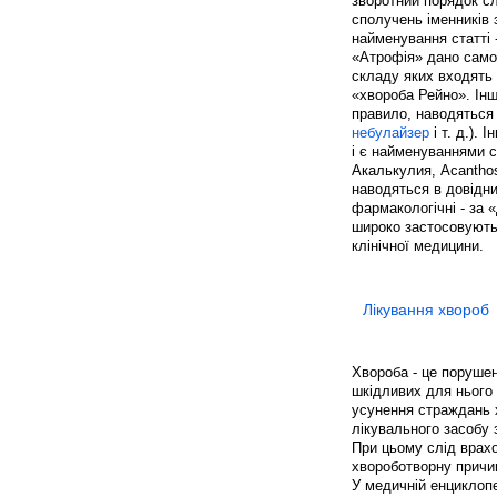
зворотний порядок сл
сполучень іменників 
найменування статті 
«Атрофія» дано самос
складу яких входять 
«хвороба Рейно». Інш
правило, наводяться 
небулайзер
і т. д.).
і є найменуваннями 
Акалькулия, Acanthos
наводяться в довідни
фармакологічні - за
широко застосовуютьс
клінічної медицини.
Лікування хвороб
Хвороба - це порушен
шкідливих для нього 
усунення страждань х
лікувального засобу 
При цьому слід врахо
хвороботворну причину
У медичній енциклопе