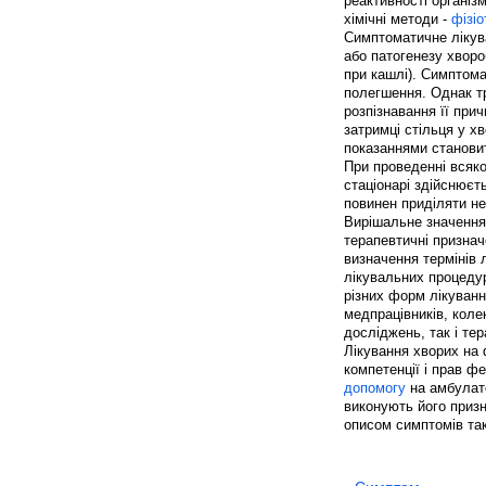
реактивності організм
хімічні методи -
фізі
Симптоматичне лікув
або патогенезу хворо
при кашлі). Симптома
полегшення. Однак тр
розпізнавання її при
затримці стільця у х
показаннями становит
При проведенні всяк
стаціонарі здійснює
повинен приділяти не
Вирішальне значення 
терапевтичні признач
визначення термінів 
лікувальних процедур
різних форм лікуванн
медпрацівників, коле
досліджень, так і те
Лікування хворих на
компетенції і прав 
допомогу
на амбулато
виконують його призн
описом симптомів так