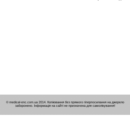
© medical-enc.com.ua 2014. Копіювання без прямого гіперпосилання на джерело
заборонено. Інформація на сайті не призначена для самолікування!