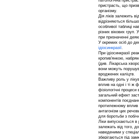
патологічна пристрас
пристрасть, що призв
організму.
Дія ліків залежить ві
відрізняються більшо
особливої таблиці на
різних вікових груп. 
при призначенні деяк
У окремих осіб до де
ідіосинкразії
.
При ідіосинкразії реа
кропив'янкою, набря
(див. Лікарська хвор
вони можуть порушува
вроджених каліцтв.
Важливу роль у лікув
вплив на одні і ті ж
фізіологічні процеси 
загальний ефект заст
компонентів поєднанн
протилежному вплив з
антагонізм цих речов
для боротьби з побіч
Ліки випускаються в 
залежать від того, д
наведеними у спеціал
зберігаються під замк