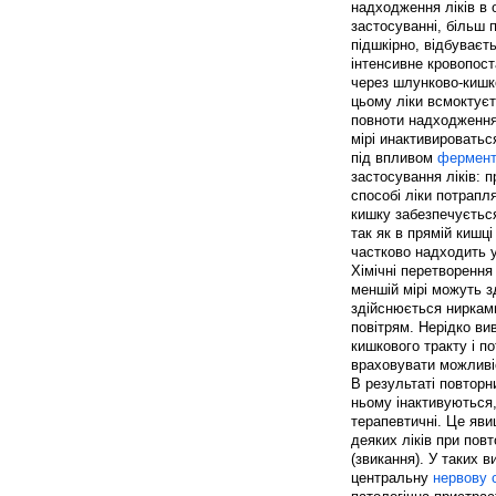
надходження ліків в 
застосуванні, більш 
підшкірно, відбуваєт
інтенсивне кровопост
через шлунково-кишк
цьому ліки всмоктуєт
повноти надходження 
мірі инактивироватьс
під впливом
фермент
застосування ліків: 
способі ліки потрапл
кишку забезпечуєтьс
так як в прямій кишц
частково надходить у
Хімічні перетворення 
меншій мірі можуть з
здійснюється нирками
повітрям. Нерідко ви
кишкового тракту і п
враховувати можливі
В результаті повторни
ньому інактивуються
терапевтичні. Це яви
деяких ліків при пов
(звикання). У таких 
центральну
нервову 