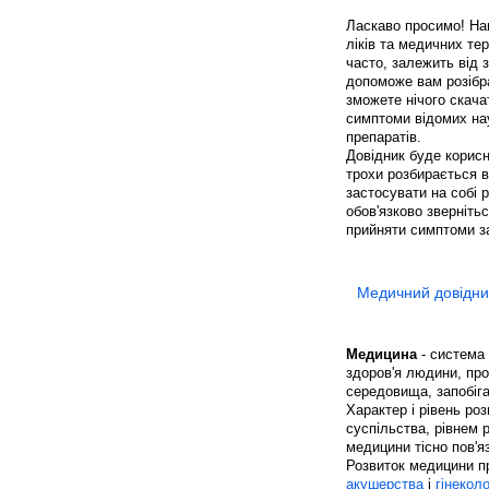
Ласкаво просимо! На
ліків та медичних те
часто, залежить від 
допоможе вам розібра
зможете нічого скача
симптоми відомих нау
препаратів.
Довідник буде корисн
трохи розбирається 
застосувати на собі 
обов'язково звернітьс
прийняти симптоми з
Медичний довідни
Медицина
- система 
здоров'я людини, пр
середовища, запобіга
Характер і рівень р
суспільства, рівнем 
медицини тісно пов'я
Розвиток медицини п
акушерства
і
гінеколо