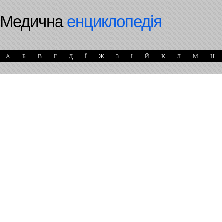
Медична
енциклопедія
А
Б
В
Г
Д
Ї
Ж
З
І
Й
К
Л
М
Н