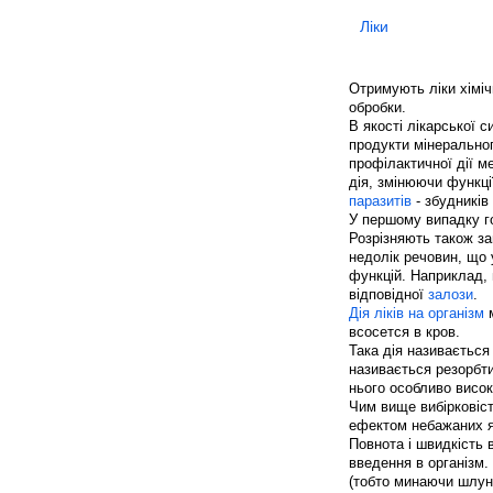
Ліки
Отримують ліки хіміч
обробки.
В якості лікарської
продукти мінеральног
профілактичної дії ме
дія, змінюючи функції
паразитів
- збудників
У першому випадку го
Розрізняють також за
недолік речовин, що 
функцій. Наприклад, 
відповідної
залози
.
Дія ліків на організм
м
всосется в кров.
Така дія називається 
називається резорбти
нього особливо висок
Чим вище вибірковіст
ефектом небажаних яв
Повнота і швидкість 
введення в організм.
(тобто минаючи шлун