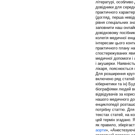
літературі, особлив
довідники для середн
практичного характер
(догляд, перша невід
рівня спеціальних з
заповнити наш онлай
довідковому посібник
колегія медичної енц
інтересам цього конт
практичного плану на
спостережуваних явищ
медичної допомоги і
і акушерки. Наявніст
лікаря, пояснюється 
Для розширення круго
включено ряд статей з
кібернетики та ін) Б
біографіями людей вн
відвідувачів за корис
нашого медичного дов
енциклопедії розташо
потрібну статтю. Для 
текстах статей, на ко
цей термін згадано. 
як правило, зберігає
аорти
», «Анестезуючі