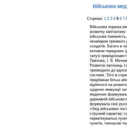
Військова ме
Сторінки:
1
2
3
4
5
6
7
Військова поразка ми
розвитку капіталізму 
військова повинність
незабаром призвело 
солдатів. Багато в ч
впливом передових ід
галузі природознавств
Павлова, І. В. Мечник
Розвиток залізниць 
призводило до вдоск
системи. Того ж спри
придбавши більш або
відбилося на розвитк
щадною евакуації за
медичних формувань: 
державній військово-
формувала свої рухомі
«Звід військових пос
стрункий характер: сан
перев'язувальні пункт
пунктів, тимчасові по