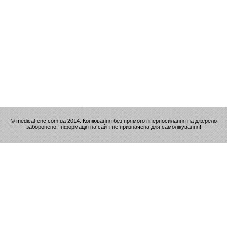
© medical-enc.com.ua 2014. Копіювання без прямого гіперпосилання на джерело
заборонено. Інформація на сайті не призначена для самолікування!