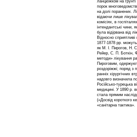
ланцюжком на грунті 
порок многоведомстве
на долі поранених. Лі
відаючи лише лікува
комісіях, в госпітал
інтендантські чини, я
була відірвана від лі
Відносно сприятливі 
1877-1878 рр. можуть
як М. І. Пирогов, Н. 
Рейер, С. П. Боткін, 
методи» лікування ра
Пироговим, одержують
роздоріжжі; поряд з 
ранніх хірургічних в
надовго визначила п
Російсько-турецька в
медицині. У 1890 р. 
стала прямим наслідк
(«Досвід короткого ке
«санітарна тактика».