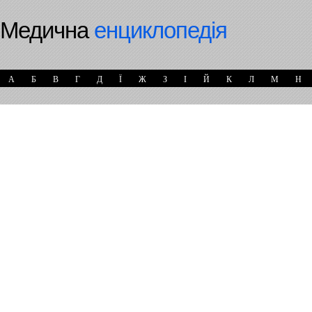
Медична
енциклопедія
А
Б
В
Г
Д
Ї
Ж
З
І
Й
К
Л
М
Н