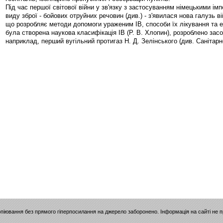
Під час першої світової війни у зв'язку з застосуванням німецькими ім
виду зброї - бойових отруйних речовин (див.) - з'явилася нова галузь в
що розробляє методи допомоги ураженим ІВ, способи їх лікування та е
була створена наукова класифікація ІВ (Р. В. Хлопин), розроблено засо
наприклад, перший вугільний протигаз Н. Д. Зелінського (див. Санітарно
опіювання без прямого гіперпосилання на джерело заборонено. Інформація на сайті не 