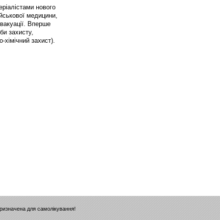
періалістами нового
ійськової медицини,
вакуації. Вперше
би захисту,
-хімічний захист).
призначена для самолікування!