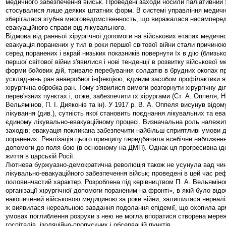
медичного забезпечення військ. Проведені заходи носили паліативний 
стосувалися лише деяких штатних форм. В системі управління меди
зберігалася згубна многоведомственность, що виражалася насамперед 
евакуаційного справи від лікувального.
Відмова від ранньої хірургічної допомоги на військових етапах медично
евакуація поранених у тил в роки першої світової війни стали причино
серед поранених і вкрай низьких показників повернути їх в дію (близьк
першої світової війни з'явилися і нові тенденції в розвитку військової 
форми бойових дій, тривале перебування солдатів в брудних окопах п
ускладнень ран анаеробної інфекцією, єдиним засобом профілактики я
хірургічна обробка ран. Тому з'явилися вимоги розгорнути хірургічну ді
перев'язних пунктах і, отже, забезпечити їх хірургами (Ст. А. Оппеля, Н
Вельямінов, П. І. Дияконів та ін). У 1917 р. В. А. Оппеля висунув відо
лікування (див.), сутність якої становить поєднання лікувальних та ев
єдиному лікувально-евакуаційному процесі. Визначальна роль належи
заходів; евакуація покликана забезпечити найбільш сприятливі умови 
поранених. Реалізація цього принципу передбачала всебічне наближення
допомоги до поля бою (в основному на ДМП). Однак ця прогресивна іде
життя в царській Росії.
Лютнева буржуазно-демократична революція також не усунула вад чи
лікувально-евакуаційного забезпечення військ; проведені в цей час р
половинчастий характер. Розроблена під керівництвом П. А. Вельямінов
організації хірургічної допомоги пораненим на фронті», в якій було від
накопичений військовою медициною за роки війни, залишилася нереалі
ж виявилася нереальною завдання подолання епідемії, що охопила армі
умовах поглиблення розрухи з нею не могла впоратися створена мереж
госпіталів, ізоляційно-пропускних і обсервацій пунктів.