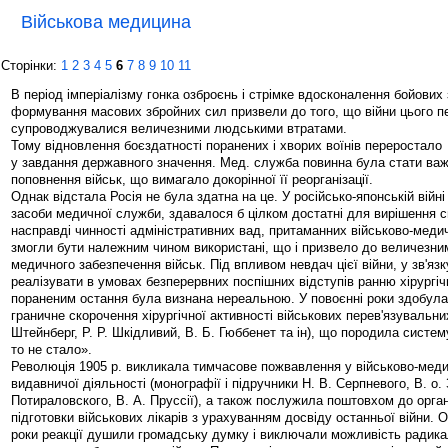
Військова медицина
Сторінки:
1
2
3
4
5
6
7
8
9
10
11
В період імперіалізму гонка озброєнь і стрімке вдосконалення бойових 
формування масових збройних сил призвели до того, що війни цього п
супроводжувалися величезними людськими втратами.
Тому відновлення боєздатності поранених і хворих воїнів переростало
у завдання державного значення. Мед. служба повинна була стати в
поповнення військ, що вимагало докорінної її реорганізації.
Однак відстала Росія не була здатна на це. У російсько-японській війні 
засоби медичної служби, здавалося б цілком достатні для вирішення с
насправді чинності адміністративних вад, притаманних військово-медич
змогли бути належним чином використані, що і призвело до величезним
медичного забезпечення військ. Під впливом невдач цієї війни, у зв'яз
реалізувати в умовах безперервних поспішних відступів ранню хірургі
пораненим остання була визнана нереальною. У повоєнні роки здобула
граничне скорочення хірургічної активності військових перев'язувальних
Штейнберг, Р. Р. Шкідливий, В. Б. Гюббенет та ін), що породила систем
то не стало».
Революція 1905 р. викликала тимчасове пожвавлення у військово-меди
видавничої діяльності (монографії і підручники Н. В. Серпневого, В. о.
Потираловского, В. А. Пруссії), а також послужила поштовхом до органі
підготовки військових лікарів з урахуванням досвіду останньої війни. 
роки реакції душили громадську думку і виключали можливість радика