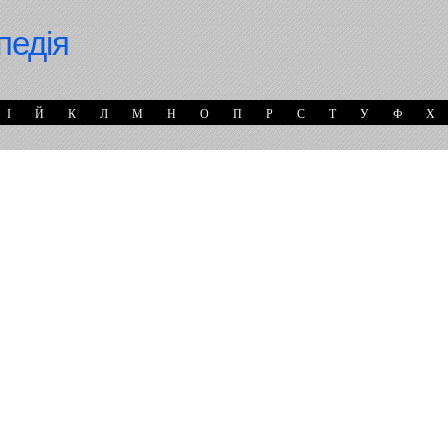
педія
І
Й
К
Л
М
Н
О
П
Р
С
Т
У
Ф
Х