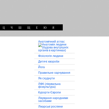
Ц
Ч
Ш
Щ
Е
Ю
Я
Анатомічний атлас
Фізіологія людини
Дитячі хвороби
Йога
Правильне харчування
Як схуднути
ЛФК (лікувальна
фізкультура)
Курорти Європи
Лікування народними
засобами
Лікарські рослини