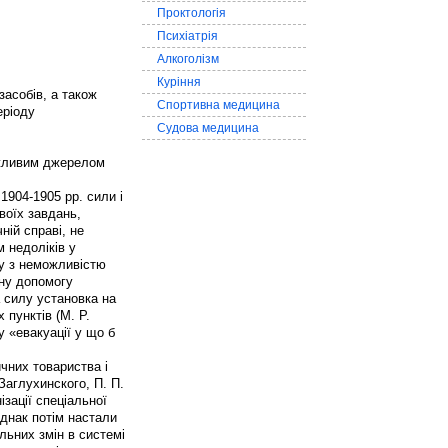
Проктологія
Психіатрія
Алкоголізм
Куріння
засобів, а також
Спортивна медицина
еріоду
Судова медицина
ажливим джерелом
1904-1905 рр. сили і
воїх завдань,
ній справі, не
 недоліків у
ку з неможливістю
чну допомогу
 силу установка на
 пунктів (М. Р.
у «евакуації у що б
чних товариства і
 Заглухинского, П. П.
зації спеціальної
Однак потім настали
льних змін в системі