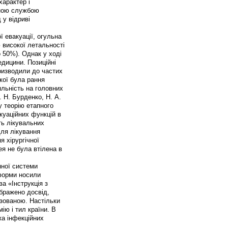
характер і
чною службою
у відриві
ї евакуації, огульна
ю високої летальності
о 50%). Однак у ході
медицини. Позиційні
ризводили до частих
кої була рання
яльність на головних
. Н. Бурденко, Н. А.
му теорію етапного
акуаційних функцій в
ть лікувальних
для лікування
 хірургічної
я не була втілена в
нної системи
еформи носили
а «Інструкція з
ображено досвід,
зованою. Настільки
ю і тил країни. В
а інфекційних